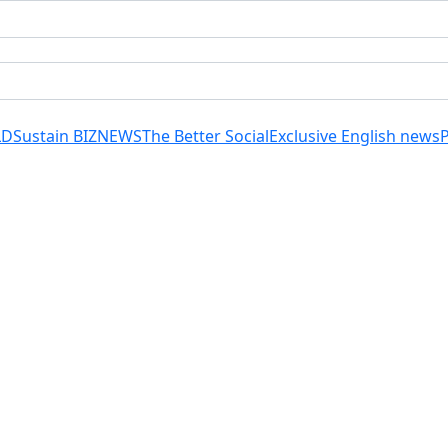
LD
Sustain BIZ
NEWS
The Better Social
Exclusive English news