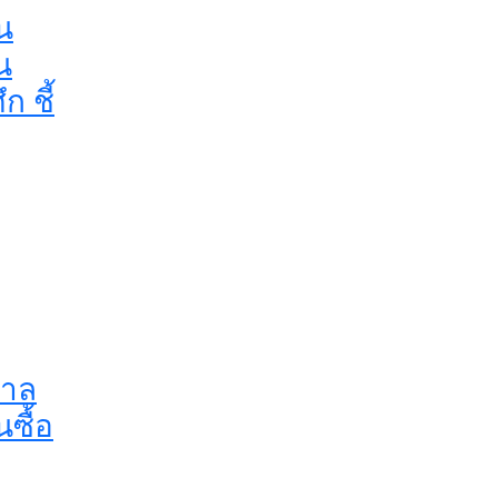
น
น
ก ชี้
กาล
นซื้อ