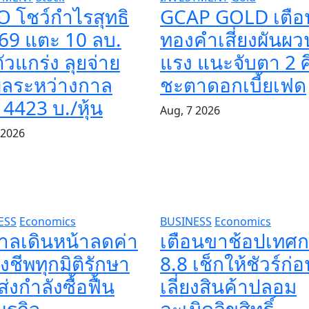
O โชว์กำไรสุทธิ
GCAP GOLD เตือ
69 แตะ 10 ลบ.
ทองคำเสี่ยงผันผว
ตัวแกร่ง ลุยจ่าย
แรง แนะจับตา 2 ศึ
ผลระหว่างกาล
ชะตาดอกเบี้ยเฟด
4423 บ./หุ้น
Aug, 7 2026
 2026
ESS
Economics
BUSINESS
Economics
บาลเดินหน้าลดค่า
เตือนขาช้อปเทศ
ชีพทุกมิติรักษา
8.8 เช็กให้ชัวร์ก่อ
่งกำลังซื้อฟื้น
เลี่ยงสินค้าปลอม