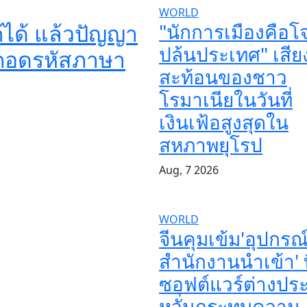
WORLD
ก้ได้ แล้วปัญญา
"นักการเมืองคือโ
ปล้นประเทศ" เสีย
ราถอดรหัสภาษา
สะท้อนของชาว
โรมาเนียในวันที่
เงินเฟ้อสูงสุดใน
สหภาพยุโรป
Aug, 7 2026
WORLD
จีนคุมเข้ม'อุปกรณ
สำนักงานนำเข้า' ที
ซอฟต์แวร์ต่างปร
หวั่นกระทบความ