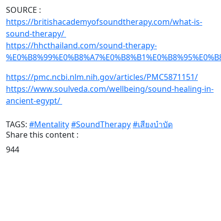
SOURCE :
https://britishacademyofsoundtherapy.com/what-is-
sound-therapy/
https://hhcthailand.com/sound-therapy-
%E0%B8%99%E0%B8%A7%E0%B8%B1%E0%B8%95%E0%B
https://pmc.ncbi.nlm.nih.gov/articles/PMC5871151/
https://www.soulveda.com/wellbeing/sound-healing-in-
ancient-egypt/
TAGS:
#Mentality
#SoundTherapy
#เสียงบำบัด
Share this content :
944