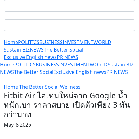
Home
POLITICS
BUSINESS
INVESTMENT
WORLD
Sustain BIZ
NEWS
The Better Social
Exclusive English news
PR NEWS
Home
POLITICS
BUSINESS
INVESTMENT
WORLD
Sustain BIZ
NEWS
The Better Social
Exclusive English news
PR NEWS
Home
The Better Social
Wellness
Fitbit Air ไอเทมใหม่จาก Google น้ำ
หนักเบา ราคาสบาย เปิดตัวเพียง 3 พัน
กว่าบาท
May, 8 2026