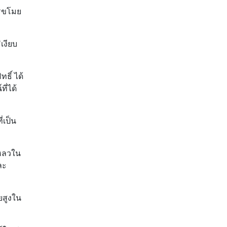
ารขโมย
เงียบ
ธิ์ ได้
ี่ได้
่เป็น
เหลวใน
ละ
ยสูงใน