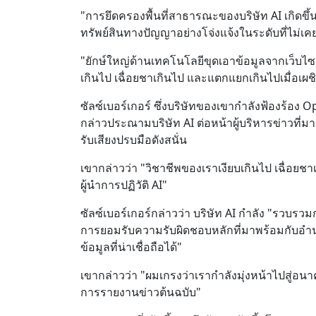
"การยึดครองพื้นที่สาธารณะของบริษัท AI เกิดขึ้
ทรัพย์สินทางปัญญาอย่างโจ่งแจ้งในระดับที่ไม่เคยม
"ยักษ์ใหญ่ด้านเทคโนโลยีขุดเอาข้อมูลจากเว็บไซ
เกินไป เฉื่อยชาเกินไป และแตกแยกเกินไปเมื่อเผชิญ
ซัลซ์เบอร์เกอร์ ซึ่งบริษัทของเขากำลังฟ้องร้อง O
กล่าวประณามบริษัท AI ต่อหน้าผู้บริหารข่าวที่ม
รับเสียงปรบมือดังสนั่น
เขากล่าวว่า "วิชาชีพของเราเงียบเกินไป เฉื่อยช
ผู้นำการปฏิวัติ AI"
ซัลซ์เบอร์เกอร์กล่าวว่า บริษัท AI กำลัง "รว
การยอมรับความรับผิดชอบหลักที่มาพร้อมกับอำน
ข้อมูลที่น่าเชื่อถือได้"
เขากล่าวว่า "ผมเกรงว่าเรากำลังมุ่งหน้าไปสู่อนา
การรายงานข่าวต้นฉบับ"