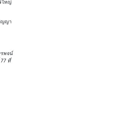
ษ์ใหญ่
กปัญญา
ทรพจน์
7 ที่