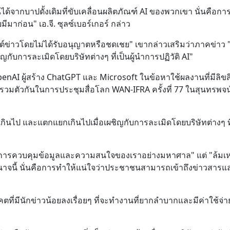
นได้จากบาปดั้งเดิมที่ขับเคลื่อนผลิตภัณฑ์ AI ของพวกเขา นั่นคือก
ีมาก่อน" เอ.จี. ซุลซ์เบอร์เกอร์ กล่าว
ต์ข่าวโดยไม่ได้รับอนุญาตหรือชดเชย" เขากล่าวเสริมว่าภาคข่าว "
กับการละเมิดโดยบริษัทต่างๆ ที่เป็นผู้นำการปฏิวัติ AI"
penAI ผู้สร้าง ChatGPT และ Microsoft ในข้อหาใช้ผลงานที่มีลิขสิท
ารวมตัวกันในการประชุมสื่อโลก WAN-IFRA ครั้งที่ 77 ในสุนทรพจน์ท
าเกินไป และแตกแยกเกินไปเมื่อเผชิญกับการละเมิดโดยบริษัทต่างๆ ที
บรวมการควบคุมข้อมูลและความสนใจของเราอย่างมหาศาล" แต่ "ล้ม
าจนี้ นั่นคือการทำให้แน่ใจว่าประชาชนสามารถเข้าถึงข่าวสารแ
คตที่มีนักข่าวน้อยลงเรื่อยๆ ที่จะทำงานที่ยากลำบากและมีค่าใช้จ่า