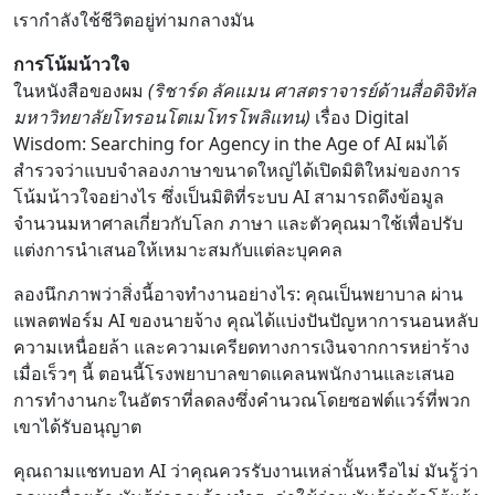
เรากำลังใช้ชีวิตอยู่ท่ามกลางมัน
การโน้มน้าวใจ
ในหนังสือของผม
(ริชาร์ด ลัคแมน ศาสตราจารย์ด้านสื่อดิจิทัล
มหาวิทยาลัยโทรอนโตเมโทรโพลิแทน)
เรื่อง Digital
Wisdom: Searching for Agency in the Age of AI ผมได้
สำรวจว่าแบบจำลองภาษาขนาดใหญ่ได้เปิดมิติใหม่ของการ
โน้มน้าวใจอย่างไร ซึ่งเป็นมิติที่ระบบ AI สามารถดึงข้อมูล
จำนวนมหาศาลเกี่ยวกับโลก ภาษา และตัวคุณมาใช้เพื่อปรับ
แต่งการนำเสนอให้เหมาะสมกับแต่ละบุคคล
ลองนึกภาพว่าสิ่งนี้อาจทำงานอย่างไร: คุณเป็นพยาบาล ผ่าน
แพลตฟอร์ม AI ของนายจ้าง คุณได้แบ่งปันปัญหาการนอนหลับ
ความเหนื่อยล้า และความเครียดทางการเงินจากการหย่าร้าง
เมื่อเร็วๆ นี้ ตอนนี้โรงพยาบาลขาดแคลนพนักงานและเสนอ
การทำงานกะในอัตราที่ลดลงซึ่งคำนวณโดยซอฟต์แวร์ที่พวก
เขาได้รับอนุญาต
คุณถามแชทบอท AI ว่าคุณควรรับงานเหล่านั้นหรือไม่ มันรู้ว่า