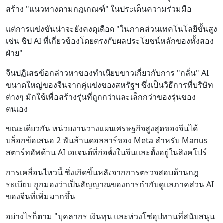
สร้าง "แนวทางตามกฎเกณฑ์" ในประเด็นความร่วมมือ
แต่การแข่งขันน่าจะยังคงดุเดือด "ในภาคส่วนเทคโนโลยีขั้นสูง
เช่น ชิป AI ที่เกี่ยวข้องโดยตรงกับผลประโยชน์หลักของทั้งสอง
ฝ่าย"
จีนปฏิเสธข้อกล่าวหาของทำเนียบขาวเกี่ยวกับการ "กลั่น" AI
ขนาดใหญ่ของจีนจากคู่แข่งของสหรัฐฯ ซึ่งเป็นวิธีการที่บริษัท
ต่างๆ มักใช้เพื่อสร้างรุ่นที่ถูกกว่าและเล็กกว่าของรุ่นของ
ตนเอง
ขณะเดียวกัน หน่วยงานวางแผนเศรษฐกิจสูงสุดของจีนได้
บล็อกข้อเสนอ 2 พันล้านดอลลาร์ของ Meta สำหรับ Manus
สตาร์ทอัพด้าน AI เอเจนต์ที่ก่อตั้งในจีนและตั้งอยู่ในสิงคโปร์
การเคลื่อนไหวนี้ ซึ่งเกิดขึ้นหลังจากการตรวจสอบด้านกฎ
ระเบียบ ถูกมองว่าเป็นสัญญาณของการกำกับดูแลภาคส่วน AI
ของจีนที่เพิ่มมากขึ้น
อย่างไรก็ตาม "บุคลากร เงินทุน และห่วงโซ่อุปทานที่สนับสนุน