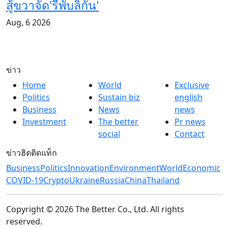
สู้ขวาจัด'รีพับลิกัน'
Aug, 6 2026
ข่าว
Home
World
Exclusive
Politics
Sustain biz
english
Business
News
news
Investment
The better
Pr news
social
Contact
ข่าวฮิตติดแท็ก
Business
Politics
Innovation
Environment
World
Economic
COVID-19
Crypto
Ukraine
Russia
China
Thailand
Copyright © 2026 The Better Co., Ltd. All rights
reserved.