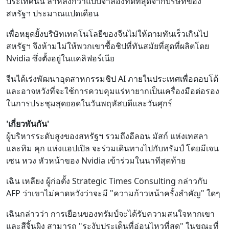
ประเทศนั้น ล้าหลังกว่าแบบจำลองที่ดีที่สุดจากบริษัทของ
สหรัฐฯ ประมาณแปดเดือน
เพื่อหยุดยั้งบริษัทเทคโนโลยีของจีนไม่ให้ตามทันเร็วเกินไป
สหรัฐฯ จึงห้ามไม่ให้พวกเขาซื้อชิปที่ทันสมัยที่สุดที่ผลิตโดย
Nvidia ซึ่งตั้งอยู่ในแคลิฟอร์เนีย
จีนได้เร่งพัฒนาอุตสาหกรรมชิป AI ภายในประเทศเพื่อตอบโต้
และอาจหวังที่จะใช้การควบคุมแร่หายากเป็นเครื่องมือต่อรอง
ในการประชุมสุดยอดในวันพฤหัสบดีและวันศุกร์
'เกี่ยวพันกัน'
ผู้บริหารระดับสูงของสหรัฐฯ รวมถึงอีลอน มัสก์ แห่งเทสลา
และทิม คุก แห่งแอปเปิล จะร่วมเดินทางไปกับทรัมป์ โดยมีเจน
เซน หวง หัวหน้าของ Nvidia เข้าร่วมในนาทีสุดท้าย
เฉิน เหลียง ผู้ก่อตั้ง Strategic Times Consulting กล่าวกับ
AFP ว่าเขาไม่คาดหวังว่าจะมี "ความก้าวหน้าครั้งสำคัญ" ใดๆ
เฉินกล่าวว่า การเยือนของทรัมป์จะได้รับความสนใจหากเขา
และสีจิ้นผิง สามารถ "ระงับประเด็นที่อ่อนไหวที่สุด" ในขณะที่