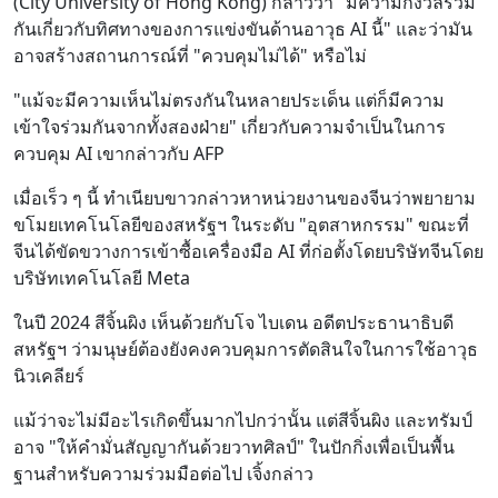
(City University of Hong Kong) กล่าวว่า "มีความกังวลร่วม
กันเกี่ยวกับทิศทางของการแข่งขันด้านอาวุธ AI นี้" และว่ามัน
อาจสร้างสถานการณ์ที่ "ควบคุมไม่ได้" หรือไม่
"แม้จะมีความเห็นไม่ตรงกันในหลายประเด็น แต่ก็มีความ
เข้าใจร่วมกันจากทั้งสองฝ่าย" เกี่ยวกับความจำเป็นในการ
ควบคุม AI เขากล่าวกับ AFP
เมื่อเร็ว ๆ นี้ ทำเนียบขาวกล่าวหาหน่วยงานของจีนว่าพยายาม
ขโมยเทคโนโลยีของสหรัฐฯ ในระดับ "อุตสาหกรรม" ขณะที่
จีนได้ขัดขวางการเข้าซื้อเครื่องมือ AI ที่ก่อตั้งโดยบริษัทจีนโดย
บริษัทเทคโนโลยี Meta
ในปี 2024 สีจิ้นผิง เห็นด้วยกับโจ ไบเดน อดีตประธานาธิบดี
สหรัฐฯ ว่ามนุษย์ต้องยังคงควบคุมการตัดสินใจในการใช้อาวุธ
นิวเคลียร์
แม้ว่าจะไม่มีอะไรเกิดขึ้นมากไปกว่านั้น แต่สีจิ้นผิง และทรัมป์
อาจ "ให้คำมั่นสัญญากันด้วยวาทศิลป์" ในปักกิ่งเพื่อเป็นพื้น
ฐานสำหรับความร่วมมือต่อไป เจิ้งกล่าว