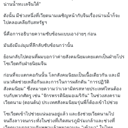
น่านน้ำทะเลจีนใต้"
ดังนั้น มีช่วงหนึ่งที่เวียดนามเผชิญหน้ากับจีนเรื่องน่านน้ำก็จะ
ไปคลอเคลียกับสหรัฐฯ
นี่คือการอธิบายความซับซ้อนแบบเอาง่ายๆ ก่อน
มันยังมีแง่มุมที่ลึกลับซับซ้อนกว่านั้น
ย้อนกลับไปตอนที่ผมบอกว่าค่ายสังคมนิยมเคยแตกเป็นฝ่ายโปร
โซเวียตกับฝ่ายนิยมจีน
ก่อนที่จะแตกคอกันนั้น โลกสังคมนิยมเป็นเนื้อเดียวกัน และมี
แนวคิดช่วยเหลือกันและการในการผลักดัน "การปฏิวัติ
สังคมนิยม" ซึ่งหมายความว่าเวลามิตรสหายประเทศไหนต้อง
รบกับพวกศัตรู เช่น "จักรพรรดินิยมอเมริกัน" ในช่วงสงคราม
เวียดนาม (ตอนต้น) ประเทศสังคมนิยมรุ่นพี่ก็ต้องเข้าไปช่วย
โซเวียตเข้าไปช่วยแน่นอนอยู่แล้ว และยังช่วยเวียดนามไป
จนถึงลาวจนกระทั่งในช่วงที่เกิดสมรภูมิร่มเกล้าและช่วงที่
เวียดนามรุกรานกัมพูชาแล้วพยายามจะ "เข้ามา" ในไทย