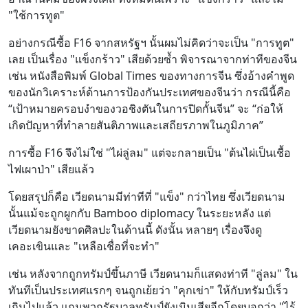
"ใช้การทูต"
อย่างกรณีซื้อ F16 จากสหรัฐฯ นั้นผมไม่คิดว่าจะเป็น "การทูต"
เลย เป็นเรื่อง "แข็งกร้าว" เสียด้วยซ้ำ พิจารณาจากท่าทีของจีน
เช่น หนังสือพิมพ์ Global Times ของทางการจีน ซึ่งอ้างคำพูด
ของนักวิเคราะห์ด้านการป้องกันประเทศของจีนว่า กรณีนี้คือ
“เป้าหมายครอบงำของวอชิงตันในการปิดกั้นจีน” จะ “ก่อให้
เกิดปัญหาที่ทำลายสันติภาพและเสถียรภาพในภูมิภาค”
การซื้อ F16 จึงไม่ใช่ "ไผ่ลู่ลม" แต่จะกลายเป็น "ต้นไผ่เป็นเชื้อ
ไฟเผาป่า" เสียแล้ว
โดยสรุปก็คือ เวียดนามมีท่าทีที่ "แข็ง" กว่าไทย ซึ่งเวียดนาม
นั้นแม้จะถูกผูกกับ Bamboo diplomacy ในระยะหลัง แต่
เวียดนามยังขาดศิลปะในด้านนี้ ดังนั้น หลายๆ เรื่องจึงดู
เคอะเขินและ "เหลือเชื่อที่จะทำ"
เช่น หลังจากถูกทรัมป์ขึ้นภาษี เวียดนามก็แสดงท่าที "ลู่ลม" ใน
ทันทีเป็นประเทศแรกๆ จนถูกเย้ยว่า "คุกเข่า" ให้กับทรัมป์เร็ว
เกินไปแล้ว แถมพวกรัฐบาลทรัมป์ยังเมินเสียอีกโดยบอกว่า "ไร้