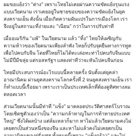
ผมขอแย้งว่า "ต่าง" เพราะไทยไม่เคยผ่านความขัดแย้งรุนแรง
แบบเวียดนาม เราเคยอยู่ในชายขอบของความขัดแย้งในยุค
สงครามเย็น ดังนั้น เมื่อเกิดความผันแปรในการเมืองโลก เรา
จึงอยู่ในสถานะที่ง่ายและ "เนียน" กว่าในการปรับท่าที
เมื่ออเมริกัน "แพ้" ในเวียดนาม แล้ว "ทิ้ง" ไทยให้เผชิญกับ
ความห้าวของเวียดนามเพียงลำพัง ไทยก็ปรับจุดยืนทางการทูต
เพื่อไปคบกับจีน โดยที่ไทยก็ไมได้ทะเล่อทะท่าไปคบกับจีนแบบ
ไม่มีปี่มีขลุ่ย แต่รอสหรัฐฯ แสดงท่าทีว่าจะหันไปคบจีนก่อน
ไทยมีประสบการณ์อะไรแบบนี้หลายครั้ง นับตั้งแต่ยุคล่า
อาณานิคม ผ่านยุคสงครามโลกครั้งที่ 2 จนยุคสงครามเย็น เรา
ก็ทำแบบนี้เรื่อยมา เพราะเราเป็นประเทศเล็กที่ต้องดูทิศทางลม
ตลอดเวลา
ส่วนเวียดนามนั้นมีท่าที "แข็ง" มาตลอดประวัติศาสตร์โบราณ
โดยเชิดชูตัวเองว่าเป็น "ความกล้าหาญในการท้าทายประเทศ
ใหญ่" ซึ่งได้ผลบ้าง แต่ล้มเหลวก็มาก หาไม่แล้วเวียดนามคงไม่
เคยตกเป็นส่วนหนึ่งของจีน และหาไม่แล้วคงไม่เคยตกเป็น
อาณานิคมของฝรั่งเศส ทั้งหมดนี้เพราะ "แข็งกร้าว" และไม่