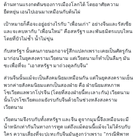
ต้านทานแรงกดดันของการเมืองโลกได้ โดยอาศัยความ
ยืดหยุ่น เอนไปเอนมาเหมือนกับต้นไผ่
เป้าหมายก็คือจะอยู่อย่างไรกับ "เพื่อนเก่า" อย่างจีนและรัสเซีย
และจะคบหากับ "เพื่อนใหม่" คือสหรัฐฯ และพันธมิตรแบบไหน
โดยที่บัวไม่ช้ำ น้ำไม่ขุ่น
กับสหรัฐฯ นั้นคนภายนอกอาจรู้สึกแปลกเพราะเคยเป็นศัตรูกัน
มาก่อนในยุคสงครามเวียดนาม แต่เวียดนามก็ทำเป็นลืมๆ มัน
ซะเพื่อที่จะ "เอาสหรัฐฯ มาถ่วงดุลกับจีน"
ส่วนจีนนั้นแม้จะเป็นสังคมนิยมเหมือนกัน แต่ในยุคสงครามเย็น
พวกค่ายสังคมนิยมแตกเป็นสองฝ่าย คือ ฝ่ายนิยมสหภาพ
โซเวียตแลพวกโปรจีน (โดยที่สองฝ่ายนี้ทะเลาะกัน) เวียดนาม
นั้นโปรโซเวียตแถมยังรบกับจีนด้วยในช่วงหลังสงคราม
เวียดนาม
เวียดนามจึงรบกับทั้งสหรัฐฯ และจีน ดูจากมุมนี้จึงเหมือนจะมี
น้ำหนักเท่ากันในทางการทูต แต่ถึงแม้ตอนนี้แม้จะไม่ได้รบกับ
ใคร ความเสี่ยงที่จะปะทะกับจีนมันสูงกว่าเพราะ "กรณีพิพาท