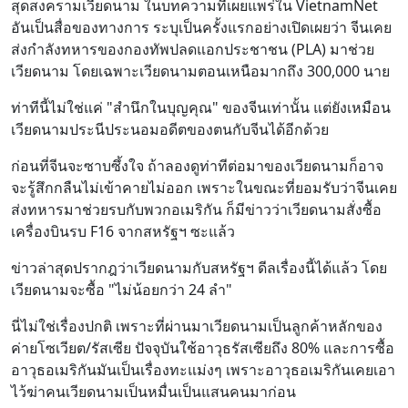
สุดสงครามเวียดนาม ในบทความที่เผยแพร่ใน VietnamNet
อันเป็นสื่อของทางการ ระบุเป็นครั้งแรกอย่างเปิดเผยว่า จีนเคย
ส่งกำลังทหารของกองทัพปลดแอกประชาชน (PLA) มาช่วย
เวียดนาม โดยเฉพาะเวียดนามตอนเหนือมากถึง 300,000 นาย
ท่าทีนี้ไม่ใช่แค่ "สำนึกในบุญคุณ" ของจีนเท่านั้น แต่ยังเหมือน
เวียดนามประนีประนอมอดีตของตนกับจีนได้อีกด้วย
ก่อนที่จีนจะซาบซึ้งใจ ถ้าลองดูท่าทีต่อมาของเวียดนามก็อาจ
จะรู้สึกกลืนไม่เข้าคายไม่ออก เพราะในขณะที่ยอมรับว่าจีนเคย
ส่งทหารมาช่วยรบกับพวกอเมริกัน ก็มีข่าวว่าเวียดนามสั่งซื้อ
เครื่องบินรบ F16 จากสหรัฐฯ ซะแล้ว
ข่าวล่าสุดปรากฎว่าเวียดนามกับสหรัฐฯ ดีลเรื่องนี้ได้แล้ว โดย
เวียดนามจะซื้อ "ไม่น้อยกว่า 24 ลำ"
นี่ไม่ใช่เรื่องปกติ เพราะที่ผ่านมาเวียดนามเป็นลูกค้าหลักของ
ค่ายโซเวียต/รัสเซีย ปัจจุบันใช้อาวุธรัสเซียถึง 80% และการซื้อ
อาวุธอเมริกันมันเป็นเรื่องทะแม่งๆ เพราะอาวุธอเมริกันเคยเอา
ไว้ฆ่าคนเวียดนามเป็นหมื่นเป็นแสนคนมาก่อน