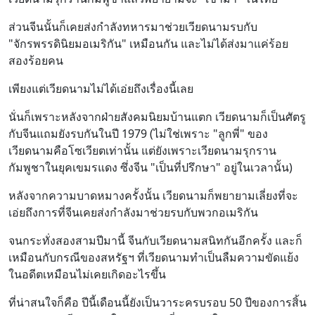
ส่วนจีนนั้นก็เคยส่งกำลังทหารมาช่วยเวียดนามรบกับ
"จักรพรรดินิยมอเมริกัน" เหมือนกัน และไม่ได้ส่งมาแค่ร้อย
สองร้อยคน
เพียงแต่เวียดนามไม่ได้เอ่ยถึงเรื่องนี้เลย
นั่นก็เพราะหลังจากฝ่ายสังคมนิยมบ้านแตก เวียดนามก็เป็นศัตรู
กับจีนแถมยังรบกันในปี 1979 (ไม่ใช่เพราะ "ลูกพี่" ของ
เวียดนามคือโซเวียตเท่านั้น แต่ยังเพราะเวียดนามรุกราน
กัมพูชาในยุคเขมรแดง ซึ่งจีน "เป็นที่ปรึกษา" อยู่ในเวลานั้น)
หลังจากความบาดหมางครั้งนั้น เวียดนามก็พยายามเลี่ยงที่จะ
เอ่ยถึงการที่จีนเคยส่งกำลังมาช่วยรบกับพวกอเมริกัน
จนกระทั่งสองสามปีมานี้ จีนกับเวียดนามสนิทกันอีกครั้ง และก็
เหมือนกับกรณีของสหรัฐฯ ที่เวียดนามทำเป็นลืมความขัดแย้ง
ในอดีตเหมือนไม่เคยเกิดอะไรขึ้น
ที่น่าสนใจก็คือ ปีนี้เดือนนี้ยังเป็นวาระครบรอบ 50 ปีของการสิ้น