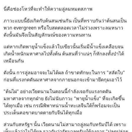
นี่คือช่องโหว่ที่จะทำให้ความลู่ลมหมดสภาพ
ภาวะแบบนี้ยังเกิดกับต้นสนเช่นกัน เป็นที่ทราบกันว่าต้นสนเป็น
พวก evergreen หรือใบสดตลอดเวลาไม่ร่วงเพราะลมหนาว
ดังนั้นมันจึงเป็นสัญลักษณ์ของความทนทาน
แต่หากเกิดพายุน้ำแข็งแล้วใบเขียวนั้นเริ่มมีน้ำแข็งเคลือบจน
เกิดน้ำหนักมหาศาลไปทั้งต้น ต้นสนที่ว่าแน่ๆ ก็หักลงทั้งป่าได้
เหมือนกัน
ดังนั้น การลู่ลมอาจจะไมได้ผล ถ้าขาดทักษะในการ "สลัดใบ"
ก่อนที่แรงกดดันมหาศาลจากภายนอกจะเข้ามายึดกุมเอาไว้
"ต้นไผ่" อย่างเวียดนามในตอนนี้กำลังเจอกับแรงกดดัน
มหาศาลจากทุกฝ่าย ยังไม่นับภาวะ "พายุน้ำแข็ง" ที่จะเกิดขึ้น
ได้ทุกเมื่อ เช่น กรณีพิพาทน่านน้ำทะเลจีนใต้ก็พร้อมจะเป็น
ประเด็นคอขาดบาดตายกับจีนได้ทุกเมื่อ
ส่วนกับสหรัฐฯ นั้น เวียดนามไม่สามาถลู่ลมกับทรัมป์ได้ เพราะ
เห็นแล้วว่าไม่ได้ผล ราวกับว่ารัฐบาลทรัมป์ต้องการ "ปลดปล่อย