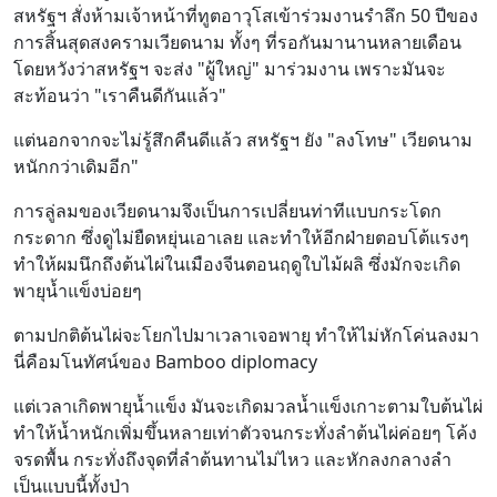
สหรัฐฯ สั่งห้ามเจ้าหน้าที่ทูตอาวุโสเข้าร่วมงานรำลึก 50 ปีของ
การสิ้นสุดสงครามเวียดนาม ทั้งๆ ที่รอกันมานานหลายเดือน
โดยหวังว่าสหรัฐฯ จะส่ง "ผู้ใหญ่" มาร่วมงาน เพราะมันจะ
สะท้อนว่า "เราคืนดีกันแล้ว"
แต่นอกจากจะไม่รู้สึกคืนดีแล้ว สหรัฐฯ ยัง "ลงโทษ" เวียดนาม
หนักกว่าเดิมอีก"
การลู่ลมของเวียดนามจึงเป็นการเปลี่ยนท่าทีแบบกระโดก
กระดาก ซึ่งดูไม่ยืดหยุ่นเอาเลย และทำให้อีกฝ่ายตอบโต้แรงๆ
ทำให้ผมนึกถึงต้นไผ่ในเมืองจีนตอนฤดูใบไม้ผลิ ซึ่งมักจะเกิด
พายุน้ำแข็งบ่อยๆ
ตามปกติต้นไผ่จะโยกไปมาเวลาเจอพายุ ทำให้ไม่หักโค่นลงมา
นี่คือมโนทัศน์ของ Bamboo diplomacy
แต่เวลาเกิดพายุน้ำแข็ง มันจะเกิดมวลน้ำแข็งเกาะตามใบต้นไผ่
ทำให้น้ำหนักเพิ่มขึ้นหลายเท่าตัวจนกระทั่งลำต้นไผ่ค่อยๆ โค้ง
จรดพื้น กระทั่งถึงจุดที่ลำต้นทานไม่ไหว และหักลงกลางลำ
เป็นแบบนี้ทั้งป่า