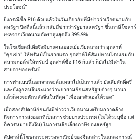
ประโยชน์"
ยิ่งกรณีซื้อ F16 ด้วยแล้วในวันเดียวกับที่มีข่าวว่าเวียดนามกับ
สหรัฐฯ ปิดดีลนี้แล้ว กลับมีข่าวว่ารัฐบาลสหรัฐฯ ขึ้นภาษีโซลาร์
เซลจากเวียดนามอัตราสูงสุดถึง 395.9%
ในโซเชียลมีเดียจึงมีบางคนเยอะเย้ยเวียดนามว่า อุตส่าห์
"คุกเข่า" ให้ทรัมป์เป็นรายแรก อุตส่าห์ให้สัมปทานโรงแรมกับ
สนามกอล์ฟให้ทรัมป์ อุตส่าห์ซื้อ F16 ก็แล้ว ก็ยังไม่มีค่าใน
สายตาของทรัมป์
การทำแบบนี้นอกจากจะล้มเหลวไม่เป็นท่าแล้ว ยังเสียศักดิ์ศรี
และยังถูกคนจีนระแวงว่าพยายามอ้อนสหรัฐฯ ต่างๆ นานา
แล้วก็คงจะหักหลังจีนในที่สุด "เพื่อเอาตัวเองให้รอด"
เมื่อสองสัปดาห์ก่อนยังมีข่าวว่าเวียดนามเตรียมกวาดล้าง
กิจการการส่งออกที่เป็นการช่วยบางประเทศ (ไม่ได้ระบุชื่อ แต่
ก็ควรหมายถึงจีน) ในการหลีกเลี่ยงภาษีของสหรัฐฯ
สัปดาห์นี้โฆษกกระทรวงพาณิชย์ของจีนกล่าวในแถลงการณ์