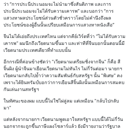
ว่า “การประนีประนอมจะไม่นำมาซึ่งสันติภาพ และการ
ประนีประนอมจะไม่ได้รับความเคารพ” และบอกว่า “การ
แสวงหาผลประโยชน์ส่วนตัวชั่วคราวโดยไม่คำนึงถึงผล
ประโยชน์ของผู้อื่นนั้นเปรียบเสมือนการแสวงหาหนังเสือ”
จีนไม่ได้เอ่ยถึงประเทศไหน แต่จากคีย์เวิร์ดที่ว่า "ไม่ได้รับความ
เคารพ" ผมนึกถึงเวียดนามขึ้นมา และท่าทีที่จีนบอกนั้นตอนนี้มี
เวียดนามประเทศเดียวที่ทำแบบนั้น
อีกกรณีที่ค่อนข้างชัดว่า "เวียดนามเตรียมชิ่งจากจีน" ก็คือ สี
จิ้นผิง ผู้นำจีนมาเยือนเวียดนามไม่ทันไร ไม่กี่วันต่อมา นายกฯ
เวียดนามกลับไปย้ำว่าความสัมพันธ์กับสหรัฐฯ นั้น "พิเศษ" คง
เพราะได้ยินทรัมป์บอกว่าการเยือนสีจิ้นผิงนั้นเหมือนการสมคบ
กันเล่นงานสหรัฐฯ
ในทัศนะของผม แบบนี้ไม่ใช่ไผ่ลู่ลม แต่เหมือน "กล้บไปกลับ
มา"
แต่หลังจากนายกฯ เวียดนามพูดเอาใจสหรัฐฯ แบบนี้ได้ไม่กี่วัน
นอกจากจะถูกขึ้นภาษีแผงโซลาร์แล้ว ยังมีรายงานว่ารัฐบาล