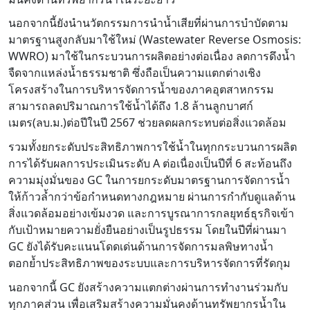
นอกจากนี้ยังนำนวัตกรรมการนำน้ำเสียที่ผ่านการบำบัดตาม
มาตรฐานสูงกลับมาใช้ใหม่ (Wastewater Reverse Osmosis:
WWRO) มาใช้ในกระบวนการผลิตอย่างต่อเนื่อง ลดการดึงน้ำ
จืดจากแหล่งน้ำธรรมชาติ ซึ่งถือเป็นความแตกต่างเชิง
โครงสร้างในการบริหารจัดการน้ำของภาคอุตสาหกรรม
สามารถลดปริมาณการใช้น้ำได้ถึง 1.8 ล้านลูกบาศก์
เมตร(ลบ.ม.)ต่อปีในปี 2567 ช่วยลดผลกระทบต่อสิ่งแวดล้อม
รวมทั้งยกระดับประสิทธิภาพการใช้น้ำในทุกกระบวนการผลิต
การได้รับผลการประเมินระดับ A ต่อเนื่องเป็นปีที่ 6 สะท้อนถึง
ความมุ่งมั่นของ GC ในการยกระดับมาตรฐานการจัดการน้ำ
ให้ก้าวล้ำกว่าข้อกำหนดทางกฎหมาย ผ่านการกำกับดูแลด้าน
สิ่งแวดล้อมอย่างเข้มงวด และการบูรณาการกลยุทธ์ธุรกิจเข้า
กับเป้าหมายความยั่งยืนอย่างเป็นรูปธรรม โดยในปีที่ผ่านมา
GC ยังได้รับคะแนนโดดเด่นด้านการจัดการมลพิษทางน้ำ
ตอกย้ำประสิทธิภาพของระบบและการบริหารจัดการที่รัดกุม
นอกจากนี้ GC ยังสร้างความแตกต่างผ่านการทำงานร่วมกับ
ทุกภาคส่วน เพื่อเสริมสร้างความมั่นคงด้านทรัพยากรน้ำใน