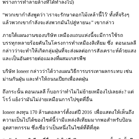
พรางการทำลายล้างที่ได้ทำลงไป)
“พวกเขากำลังพูดว่า 'เราจะรักษาดอกไม้เหล้านี้ไว้' ทั้งที่จริงๆ
แล้วพวกเขากำลังจะส่งพวกมันไปสู่หายนะ” เขากล่าว
ภายใต้แผนงานของบริษัท เหมืองแถบแห่งนี้จะมีการใช้รถ
บรรทุกหลายร้อยคันในโครงการทำเหมืองลิเทียม ซึ่ง ดอนเนลลี
กล่าวว่าจะทำให้เกิดกลุ่มฝุ่นที่จะส่งผลต่อการสังเคราะห์ด้วยแสง
และเป็นอันตรายต่อแมลงที่ผสมเกสรพืช
บริษัท Ioneer กล่าวว่าได้วางแผนวิธีการบรรเทาผลกระทบ เช่น
ม่านกันฝุ่น และทำให้ถนนเปียกเพื่อลดฝุ่น
ถึงกระนั้น ดอนเนลลี ก็บอกว่าทำไมไม่ย้ายเหมืองไปเลยล่ะ? แต่
โรว์ แย้งว่ามันไม่ง่ายเหมือนการไปขุดที่อื่น
Ioneer ลงทุน 170 ล้านดอลลาร์ตั้งแต่ปี 2016 เพื่อแสดงให้เห็นถึง
ความเป็นไปได้ของไซต์นี้ว่ามีแหล่งลิเทียมมากพอสำหรับป้อน
อุตสาหกรรม ซึ่งเชื่อว่าเป็นหนึ่งในไซต์ที่ดีที่สุด