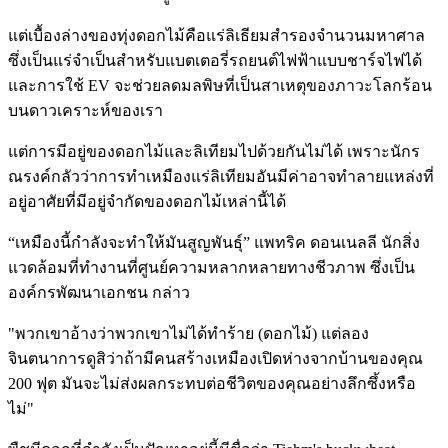
แต่เบื้องล่างของทุ่งดอกไม้คือแร่ลิเธียมสำรองจำนวนมหาศาล
ซึ่งเป็นแร่จำเป็นสำหรับแบตเตอรี่รถยนต์ไฟฟ้าแบบชาร์จไฟได้
และการใช้ EV จะช่วยลดมลพิษที่เป็นสาเหตุของภาวะโลกร้อน
บนดาวเคราะห์ของเรา
แต่การมีอยู่ของดอกไม้และลิเทียมไปด้วยกันไม่ได้ เพราะนักร
ณรงค์กลัวว่าการทำเหมืองแร่ลิเทียมอันมีค่าอาจทำลายแหล่งที่
อยู่อาศัยที่มีอยู่จำกัดของดอกไม้เหล่านี้ได้
“เหมืองนี้กำลังจะทำให้มันสูญพันธุ์” แพทริค ดอนเนลลี นักสิ่ง
แวดล้อมที่ทำงานที่ศูนย์ความหลากหลายทางชีวภาพ ซึ่งเป็น
องค์กรพัฒนาเอกชน กล่าว
"พวกเขาอ้างว่าพวกเขาไม่ได้ทำร้าย (ดอกไม้) แต่ลอง
จินตนาการดูสิว่าถ้ามีคนสร้างเหมืองเปิดห่างจากบ้านของคุณ
200 ฟุต มันจะไม่ส่งผลกระทบต่อชีวิตของคุณอย่างลึกซึ้งหรือ
ไม่"