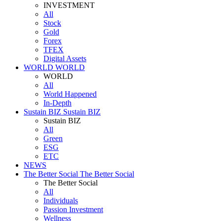
INVESTMENT
All
Stock
Gold
Forex
TFEX
Digital Assets
WORLD
WORLD
WORLD
All
World Happened
In-Depth
Sustain BIZ
Sustain BIZ
Sustain BIZ
All
Green
ESG
ETC
NEWS
The Better Social
The Better Social
The Better Social
All
Individuals
Passion Investment
Wellness