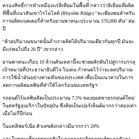
ครองสิทธิ์การทำเหมืองแร่ลิเทียมในพื้นที่ กล่าวว่าลิเธียมที่ผลิต
ที่พื้นที่แนวสันเขาไรโอไลต์ (Rhyolite Ridge) "จะเพียงพอสำหรับ
การผลิตแบตเตอรี่สำหรับยานพาหนะประมาณ 370,000 คัน" ต่อ
ปี
“ด้วยปริมาณขนาดนั้นถ้าเราผลิตได้ปริมาณเดียวกันทุกปี มันจะ
มีแร่พอไปถึง 26 ปี” เขากล่าว
ยานพาหนะเกือบ 10 ล้านคันเหล่านี้จะช่วยผลักดันไปสู่การบรรลุ
เป้าหมายที่ประธานาธิบดีโจ ไบเดน กำหนดไว้ว่าจะลดปริมาณ
การใช้น้ำมันอย่างท่วมท้นของประเทศ เพื่อเป็นแนวทางในการ
ลดการผลิตมลพิษที่ทำให้โลกร้อนของสหรัฐฯ
รถยนต์ไร้มลพิษคิดเป็นประมาณ 7.5% ของยอดขายรถยนต์ใหม่
ในสหรัฐอเมริกาในปัจจุบัน ซึ่งคิดเป็นเปอร์เซ็นต์มากกว่าสองเท่า
เมื่อไม่กี่ปีก่อน
ในแคลิฟอร์เนีย ตัวเลขดังกล่าวมีมากกว่า 20%
และในขณะที่การขยายตัวในภาคการผลิตรถยนต์ชะลอตัวลง