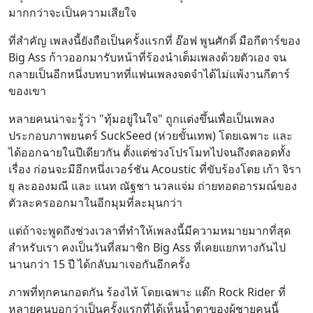
มากกว่าจะเป็นความเสียใจ
ที่สำคัญ เพลงนี้ยังถือเป็นครั้งแรกที่ อ๊อฟ พูนศักดิ์ มือกีตาร์ของ
Big Ass ก้าวออกมารับหน้าที่ร้องนำเต็มเพลงด้วยตัวเอง จน
กลายเป็นอีกหนึ่งบทบาทที่แฟนเพลงจดจำได้ไม่แพ้งานกีตาร์
ของเขา
หลายคนน่าจะรู้ว่า "ทุ้มอยู่ในใจ" ถูกแต่งขึ้นเพื่อเป็นเพลง
ประกอบภาพยนตร์ SuckSeed (ห่วยขั้นเทพ) โดยเฉพาะ และ
ได้ออกฉายในปีเดียวกัน ตั้งแต่ช่วงโปรโมทไปจนถึงตลอดทั้ง
เรื่อง ก่อนจะมีอีกหนึ่งเวอร์ชัน Acoustic ที่ขับร้องโดย เก้า จิรา
ยุ ละอองมณี และ แนท ณัฐชา นวลแจ่ม ถ่ายทอดอารมณ์ของ
ตัวละครออกมาในอีกมุมที่ละมุนกว่า
แต่ถ้าจะพูดถึงช่วงเวลาที่ทำให้เพลงนี้มีความหมายมากที่สุด
สำหรับเรา คงเป็นวันที่สมาชิก Big Ass ที่เคยแยกทางกันไป
นานกว่า 15 ปี ได้กลับมาเจอกันอีกครั้ง
ภาพที่ทุกคนกอดกัน ร้องไห้ โดยเฉพาะ แด๊ก Rock Rider ที่
หลายคนบอกว่าเป็นครั้งแรกที่ได้เห็นน้ำตาของผู้ชายคนนี้