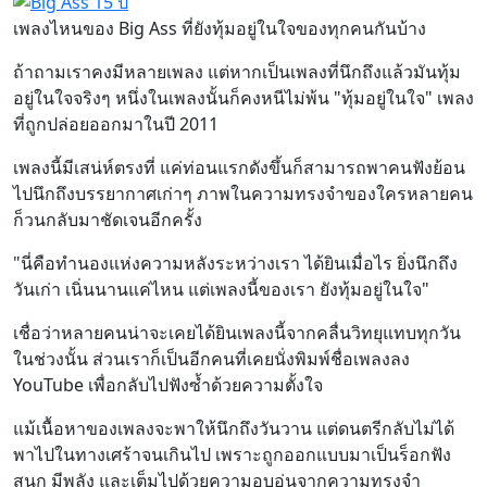
เพลงไหนของ Big Ass ที่ยังทุ้มอยู่ในใจของทุกคนกันบ้าง
ถ้าถามเราคงมีหลายเพลง แต่หากเป็นเพลงที่นึกถึงแล้วมันทุ้ม
อยู่ในใจจริงๆ หนึ่งในเพลงนั้นก็คงหนีไม่พ้น "ทุ้มอยู่ในใจ" เพลง
ที่ถูกปล่อยออกมาในปี 2011
เพลงนี้มีเสน่ห์ตรงที่ แค่ท่อนแรกดังขึ้นก็สามารถพาคนฟังย้อน
ไปนึกถึงบรรยากาศเก่าๆ ภาพในความทรงจำของใครหลายคน
ก็วนกลับมาชัดเจนอีกครั้ง
"นี่คือทำนองแห่งความหลังระหว่างเรา ได้ยินเมื่อไร ยิ่งนึกถึง
วันเก่า เนิ่นนานแค่ไหน แต่เพลงนี้ของเรา ยังทุ้มอยู่ในใจ"
เชื่อว่าหลายคนน่าจะเคยได้ยินเพลงนี้จากคลื่นวิทยุแทบทุกวัน
ในช่วงนั้น ส่วนเราก็เป็นอีกคนที่เคยนั่งพิมพ์ชื่อเพลงลง
YouTube เพื่อกลับไปฟังซ้ำด้วยความตั้งใจ
แม้เนื้อหาของเพลงจะพาให้นึกถึงวันวาน แต่ดนตรีกลับไม่ได้
พาไปในทางเศร้าจนเกินไป เพราะถูกออกแบบมาเป็นร็อกฟัง
สนุก มีพลัง และเต็มไปด้วยความอบอุ่นจากความทรงจำ