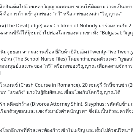
ืดมิดอันเต็มไปด้วยเหล่าวิญญาณพเนจร ชวนให้ติดตามว่าจะเป็นอย่
้ คือการก้าวเข้าสู่ภพของ “กวี” หรือ ภพของเหล่า “วิญญาณ”
าจ (The Devil Judge) และ Children of Nobody มาร่วมงานกับ 2 
งานซีรีส์ให้ผู้ชมเข้าไปท่องโลกของพวกเขา ทั้ง "Bulgasal: วิ
 นัมจูฮยอก จากผลงานเรื่อง ยี่สิบห้า ยี่สิบเอ็ด (Twenty-Five Twent
จป่วน (The School Nurse Files) โดยมาถ่ายทอดตัวละคร “กูชอน” 
ลกมนุษย์และภพของ “กวี” หรือภพของวิญญาณ เพื่อลงดาบจัดการ
ป
โรแมนซ์ (Crash Course in Romance), 20 เซนจูรี่ รักนี้ซาบซ่า (
ับบท “แซงกัง” นางในผู้สัมผัสและเชื่อมโยงกับโลกวิญญาณได้
รัก คดีหย่าร้าง (Divorce Attorney Shin), Sisyphus: รหัสลับข้าม
รียกตัวกูชอนและแซงกังมายังตำหนักบูรพา ซึ่งนับเป็นตัวละครที่
โลกอีกภพที่ตัวละครต้องก้าวเข้าไปเผชิญ และเต็มไปด้วยปริศนาที่