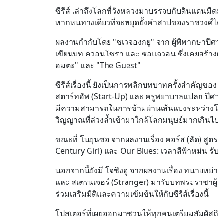
ซีรีส์ เล่าถึงโลกที่วังหลวงมาบรรจบกับดินแดนม
หากหนทางเดียวที่จะหยุดยั้งคำสาปของราชวงศ์ได
ผลงานกำกับโดย "ชเวจองกยู" จาก ผู้พิพากษาปีศ
เขียนบท ควอนโซรา และ ซอแจวอน ซึ่งเคยสร้างผล
อมตะ" และ "The Guest"
ซีรีส์เรื่องนี้ ยังเป็นการพลิกบทบาทครั้งสำคัญของ
สตาร์ทอัพ (Start-Up) และ ครูพยาบาลแปลก ปีศา
มีความสามารถในการข้ามผ่านเส้นแบ่งระหว่างโ
วิญญาณที่ล่วงล้ำเข้ามาใกล้โลกมนุษย์มากเกินไ
ขณะที่ โนยุนซอ จากผลงานเรื่อง คอร์ส (ลัด) สูตร
Century Girl) และ Our Blues: เวลาสีฟ้าหม่น ร
นอกจากนี้ยังมี โจซึงอู จากผลงานเรื่อง ทนายหย่า
และ สเตรนเจอร์ (Stranger) มารับบทพระราชาผู้เ
ร่วมเสริมมิติและความเข้มข้นให้กับซีรีส์เรื่องนี้
โปสเตอร์ที่เผยออกมาชวนให้ทุกคนเตรียมสัมผัสถึง