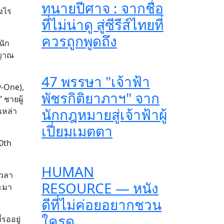
ทนายปีศาจ : จากชื่อ
างไร
ที่ไม่น่าดู สู่ซีรีส์ไทยที่
ควรถูกพูดถึง
นัก
ญญาณ
47 พรรษา "เจ้าฟ้า
y-One),
พัชรกิติยาภาฯ" จาก
ชายผู้
นักกฎหมายสู่เจ้าฟ้าผู้
เหล่า
เปี่ยมเมตตา
20th
HUMAN
เวลา
RESOURCE — หนัง
จะมา
ดีที่ไม่ค่อยอยากชวน
ใครดู
รออยู่