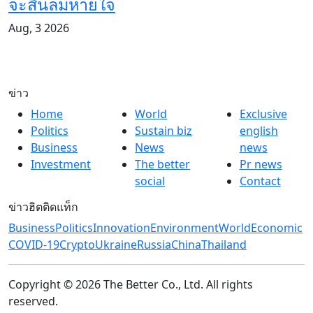
จะสิ้นลมหายใจ
Aug, 3 2026
ข่าว
Home
World
Exclusive
Politics
Sustain biz
english
Business
News
news
Investment
The better
Pr news
social
Contact
ข่าวฮิตติดแท็ก
Business
Politics
Innovation
Environment
World
Economic
COVID-19
Crypto
Ukraine
Russia
China
Thailand
Copyright © 2026 The Better Co., Ltd. All rights
reserved.