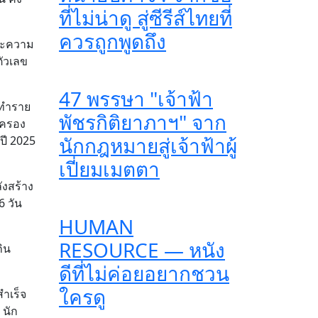
ที่ไม่น่าดู สู่ซีรีส์ไทยที่
ควรถูกพูดถึง
และความ
ตัวเลข
47 พรรษา "เจ้าฟ้า
ดยทำราย
พัชรกิติยาภาฯ" จาก
งครอง
นักกฎหมายสู่เจ้าฟ้าผู้
ปี 2025
เปี่ยมเมตตา
ังสร้าง
6 วัน
HUMAN
RESOURCE — หนัง
ิน
ดีที่ไม่ค่อยอยากชวน
ใครดู
สำเร็จ
 นัก