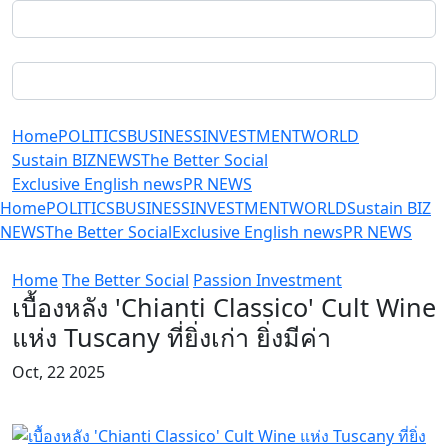
Home
POLITICS
BUSINESS
INVESTMENT
WORLD
Sustain BIZ
NEWS
The Better Social
Exclusive English news
PR NEWS
Home
POLITICS
BUSINESS
INVESTMENT
WORLD
Sustain BIZ
NEWS
The Better Social
Exclusive English news
PR NEWS
Home
The Better Social
Passion Investment
เบื้องหลัง 'Chianti Classico' Cult Wine
แห่ง Tuscany ที่ยิ่งเก่า ยิ่งมีค่า
Oct, 22 2025