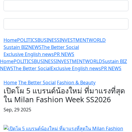
Home
POLITICS
BUSINESS
INVESTMENT
WORLD
Sustain BIZ
NEWS
The Better Social
Exclusive English news
PR NEWS
Home
POLITICS
BUSINESS
INVESTMENT
WORLD
Sustain BIZ
NEWS
The Better Social
Exclusive English news
PR NEWS
Home
The Better Social
Fashion & Beauty
เปิดโผ 5 แบรนด์น้องใหม่ ที่มาแรงที่สุด
ใน Milan Fashion Week SS2026
Sep, 29 2025