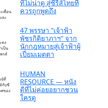
ที่ไม่น่าดู สู่ซีรีส์ไทยที่
ควรถูกพูดถึง
ะเพื่อน
 และ
47 พรรษา "เจ้าฟ้า
พัชรกิติยาภาฯ" จาก
ละคง
นักกฎหมายสู่เจ้าฟ้าผู้
าเป็น
เปี่ยมเมตตา
ไพรส์
HUMAN
์ที่
RESOURCE — หนัง
้กับซี
ดีที่ไม่ค่อยอยากชวน
ากาศของ
ใครดู