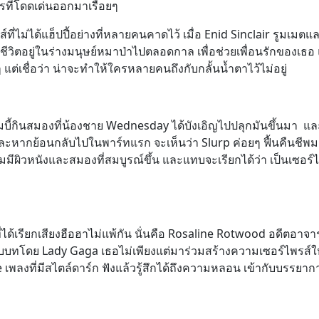
ครที่โดดเด่นออกมาเรื่อยๆ
ส์ที่ไม่ได้แฮ็ปปี้อย่างที่หลายคนคาดไว้ เมื่อ Enid Sinclair รูมเมตแล
ิตอยู่ในร่างมนุษย์หมาป่าไปตลอดกาล เพื่อช่วยเพื่อนรักของเธอ
แต่เชื่อว่า น่าจะทำให้ใครหลายคนถึงกับกลั้นน้ำตาไว้ไม่อยู่
 ซอมบี้กินสมองที่น้องชาย Wednesday ได้บังเอิญไปปลุกมันขึ้นมา แ
และหากย้อนกลับไปในพาร์ทแรก จะเห็นว่า Slurp ค่อยๆ ฟื้นคืนชีพม
ิ่มมีผิวหนังและสมองที่สมบูรณ์ขึ้น และแทบจะเรียกได้ว่า เป็นเซอร์
ด้เรียกเสียงฮือฮาไม่แพ้กัน นั่นคือ Rosaline Rotwood อดีตอาจารย
ับบทโดย Lady Gaga เธอไม่เพียงแต่มาร่วมสร้างความเซอร์ไพรส์ให
nce เพลงที่มีสไตล์ดาร์ก ฟังแล้วรู้สึกได้ถึงความหลอน เข้ากับบรรย