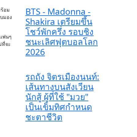
BTS - Madonna -
พร้อม
ลับมอง
Shakira เตรียมขึ้น
โชว์พักครึ่ง รอบชิง
าะแฟนๆ
ชนะเลิศฟุตบอลโลก
่ที่จะ
2026
รถถัง จิตรเมืองนนท์:
เส้นทางบนสังเวียน
นักสู้ ผู้ที่ใช้ "มวย"
เป็นเข็มทิศกำหนด
ชะตาชีวิต