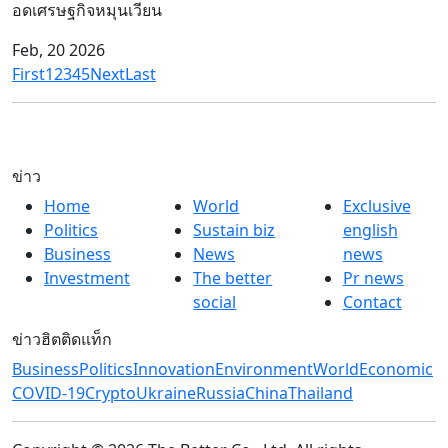
อดเศรษฐกิจหมุนเวียน
Feb, 20 2026
First
1
2
3
4
5
Next
Last
ข่าว
Home
World
Exclusive
Politics
Sustain biz
english
Business
News
news
Investment
The better
Pr news
social
Contact
ข่าวฮิตติดแท็ก
Business
Politics
Innovation
Environment
World
Economic
COVID-19
Crypto
Ukraine
Russia
China
Thailand