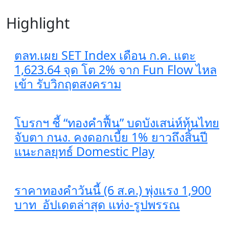
Highlight
ตลท.เผย SET Index เดือน ก.ค. แตะ
1,623.64 จุด โต 2% จาก Fun Flow ไหล
เข้า รับวิกฤตสงคราม
โบรกฯ ชี้ “ทองคำฟื้น” บดบังเสน่ห์หุ้นไทย
จับตา กนง. คงดอกเบี้ย 1% ยาวถึงสิ้นปี
แนะกลยุทธ์ Domestic Play
ราคาทองคำวันนี้ (6 ส.ค.) พุ่งแรง 1,900
บาท อัปเดตล่าสุด​ แท่ง-รูปพรรณ