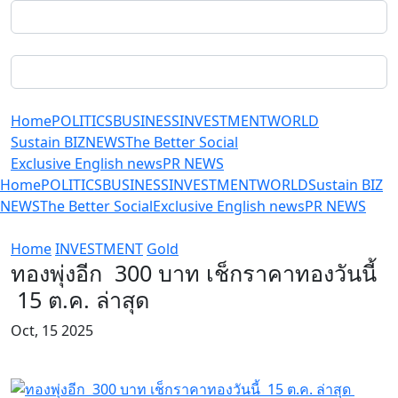
Home
POLITICS
BUSINESS
INVESTMENT
WORLD
Sustain BIZ
NEWS
The Better Social
Exclusive English news
PR NEWS
Home
POLITICS
BUSINESS
INVESTMENT
WORLD
Sustain BIZ
NEWS
The Better Social
Exclusive English news
PR NEWS
Home
INVESTMENT
Gold
ทองพุ่งอีก 300 บาท เช็กราคาทองวันนี้
15 ต.ค. ล่าสุด
Oct, 15 2025