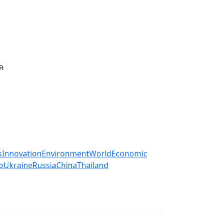
รค
s
Innovation
Environment
World
Economic
o
Ukraine
Russia
China
Thailand