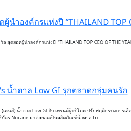
ยอดผู้นำองค์กรแห่งปี “THAILAND TOP
างวัล สุดยอดผู้นำองค์กรแห่งปี “THAILAND TOP CEO OF THE YEA
's น้ำตาล Low GI รุกตลาดกลุ่มคนรัก
 (เคนส์) น้ำตาล Low GI จับ เทรนด์ผู้บริโภค ปรับพฤติกรรมการเล
ิทธิบัตร Nucane มาต่อยอดเป็นผลิตภัณฑ์น้ำตาล Lo