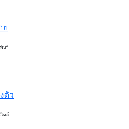
่าย
พัน”
งตัว
สไตล์