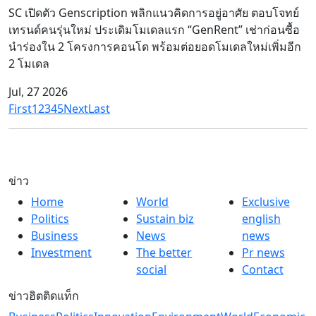
SC เปิดตัว Genscription พลิกแนวคิดการอยู่อาศัย ตอบโจทย์
เทรนด์คนรุ่นใหม่ ประเดิมโมเดลแรก “GenRent” เช่าก่อนซื้อ
นำร่องใน 2 โครงการคอนโด พร้อมต่อยอดโมเดลใหม่เพิ่มอีก
2 โมเดล
Jul, 27 2026
First
1
2
3
4
5
Next
Last
ข่าว
Home
World
Exclusive
Politics
Sustain biz
english
Business
News
news
Investment
The better
Pr news
social
Contact
ข่าวฮิตติดแท็ก