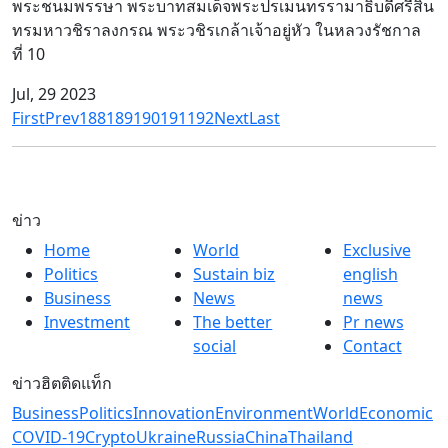
พระชนมพรรษา พระบาทสมเด็จพระปรเมนทรรามาธิบดีศรีสิน
ทรมหาวชิราลงกรณ พระวชิรเกล้าเจ้าอยู่หัว ในหลวงรัชกาล
ที่ 10
Jul, 29 2023
First
Prev
188
189
190
191
192
Next
Last
ข่าว
Home
World
Exclusive
Politics
Sustain biz
english
Business
News
news
Investment
The better
Pr news
social
Contact
ข่าวฮิตติดแท็ก
Business
Politics
Innovation
Environment
World
Economic
COVID-19
Crypto
Ukraine
Russia
China
Thailand