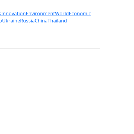
s
Innovation
Environment
World
Economic
o
Ukraine
Russia
China
Thailand