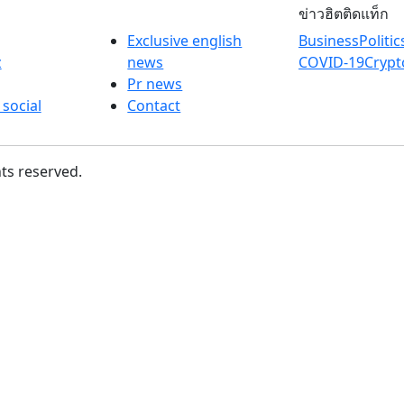
ข่าวฮิตติดแท็ก
Exclusive english
Business
Politic
z
news
COVID-19
Crypt
Pr news
 social
Contact
hts reserved.