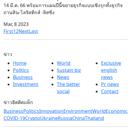
14 มี.ค. 66 พร้อมการแผนปีนี้ขยายธุรกิจแบบเชิงรุกทั้งธุรกิจ
ถ่านหิน-โลจิสติกส์ -ลิสซิ่ง
Mar, 8 2023
First
1
2
Next
Last
ข่าว
Home
World
Exclusive
Politics
Sustain biz
english
Business
News
news
Investment
The better
Pr news
social
Contact
ข่าวฮิตติดแท็ก
Business
Politics
Innovation
Environment
World
Economic
COVID-19
Crypto
Ukraine
Russia
China
Thailand