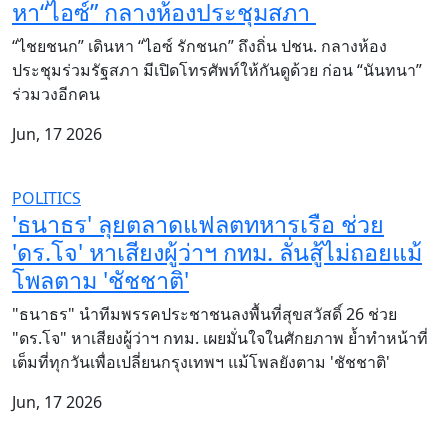
หา“ไอซ์” กลางห้องประชุมสภา
“ไชยชนก” เดินหา “ไอซ์ รักชนก” ถึงถิ่น ปชน. กลางห้อง
ประชุมร่วมรัฐสภา มีเปิดโทรศัพท์ให้กันดูด้วย ก่อน “นันทนา”
ร่วมวงอีกคน
Jun, 17 2026
POLITICS
'ธนาธร' ลุยตลาดแฟลตทหารเรือ ช่วย
'ดร.โจ' หาเสียงผู้ว่าฯ กทม. ลั่นสู้ไม่ถอยแม้
โพลตาม 'ชัชชาติ'
"ธนาธร" นำทีมพรรคประชาชนลงพื้นที่สุขสวัสดิ์ 26 ช่วย
"ดร.โจ" หาเสียงผู้ว่าฯ กทม. เผยมั่นใจในศักยภาพ ย้ำทำหน้าที่
เต็มที่ทุกวันเพื่อเปลี่ยนกรุงเทพฯ แม้โพลยังตาม 'ชัชชาติ'
Jun, 17 2026