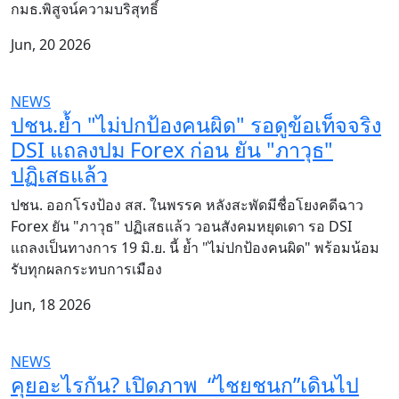
กมธ.พิสูจน์ความบริสุทธิ์
Jun, 20 2026
NEWS
ปชน.ย้ำ "ไม่ปกป้องคนผิด" รอดูข้อเท็จจริง
DSI แถลงปม Forex ก่อน ยัน "ภาวุธ"
ปฏิเสธแล้ว
ปชน. ออกโรงป้อง สส. ในพรรค หลังสะพัดมีชื่อโยงคดีฉาว
Forex ยัน "ภาวุธ" ปฏิเสธแล้ว วอนสังคมหยุดเดา รอ DSI
แถลงเป็นทางการ 19 มิ.ย. นี้ ย้ำ "ไม่ปกป้องคนผิด" พร้อมน้อม
รับทุกผลกระทบการเมือง
Jun, 18 2026
NEWS
คุยอะไรกัน? เปิดภาพ “ไชยชนก”เดินไป