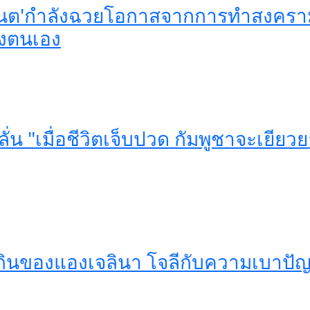
 มาเนต'กำลังฉวยโอกาสจากการทำสงคร
งตนเอง
 ลั่น "เมื่อชีวิตเจ็บปวด กัมพูชาจะเยีย
กินของแองเจลินา โจลีกับความเบาป