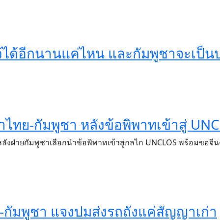
้ได้อีกนานแค่ไหน และกัมพูชาจะเป็น
รจาไทย-กัมพูชา หลังข้อพิพาทเข้าสู่ U
ู” หลังฝ่ายกัมพูชาเลือกนำข้อพิพาทเข้าสู่กลไก UNCLOS พร้อมขอจ
ทย-กัมพูชา แจงปมส่งรถถังแค่สัญญาเก่า