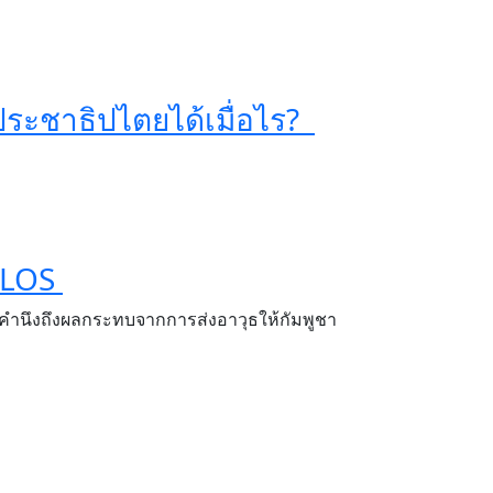
ประชาธิปไตยได้เมื่อไร?
NCLOS
ีนคำนึงถึงผลกระทบจากการส่งอาวุธให้กัมพูชา