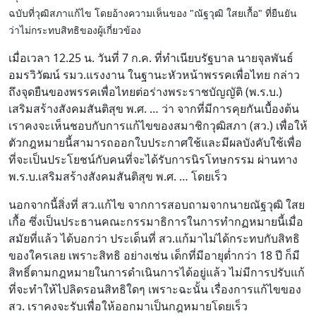
ฉบับที่วุฒิสภาแก้ไข โดยอ้างความเห็นของ "ณัฐวุฒิ ใสยเกื้อ" ที่ยืนยัน
ว่าไม่กระทบสิทธิของผู้เกี่ยวข้อง
เมื่อเวลา 12.25 น. วันที่ 7 ก.ค. ที่ทำเนียบรัฐบาล นายจุลพันธ์
อมรวิวัฒน์ รมว.แรงงาน ในฐานะหัวหน้าพรรคเพื่อไทย กล่าว
ถึงจุดยืนของพรรคเพื่อไทยต่อร่างพระราชบัญญัติ (พ.ร.บ.)
เสริมสร้างสังคมสันติสุข พ.ศ. … ว่า จากที่มีการคุยกันเบื้องต้น
เราคงจะเห็นชอบกับการแก้ไขของสมาชิกวุฒิสภา (สว.) เพื่อให้
ตัวกฎหมายนี้สามารถออกใบประกาศใช้และมีผลบังคับใช้เพื่อ
ที่จะเป็นประโยชน์กับคนที่จะได้รับการนิรโทษกรรม ผ่านทาง
พ.ร.บ.เสริมสร้างสังคมสันติสุข พ.ศ. … โดยเร็ว
นอกจากนี้สิ่งที่ สว.แก้ไข จากการสอบถามจากนายณัฐวุฒิ ใสย
เกื้อ ซึ่งเป็นประธานคณะกรรมาธิการในการทำกฏหมายนี้เมื่อ
สมัยที่แล้ว ได้บอกว่า ประเด็นที่ สว.แก้มาไม่ได้กระทบกับสิทธิ
ของใครเลย เพราะสิทธิ อย่างเช่น เด็กที่มีอายุต่ำกว่า 18 ปี ก็มี
สิทธิ์ตามกฎหมายในการดำเนินการได้อยู่แล้ว ไม่มีการปรับแก้
ที่จะทำให้ไปลิดรอนสิทธิใดๆ เพราะฉะนั้น เรื่องการแก้ไขของ
สว. เราคงจะรับเพื่อให้ออกมาเป็นกฎหมายโดยเร็ว