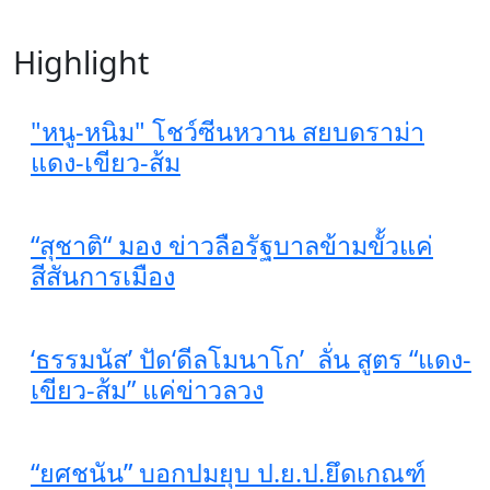
Highlight
"หนู-หนิม" โชว์ซีนหวาน สยบดราม่า
แดง-เขียว-ส้ม
“สุชาติ“ มอง ข่าวลือรัฐบาลข้ามขั้วแค่
สีสันการเมือง
‘ธรรมนัส’ ปัด‘ดีลโมนาโก’ ลั่น สูตร “แดง-
เขียว-ส้ม” แค่ข่าวลวง
“ยศชนัน” บอกปมยุบ ป.ย.ป.ยึดเกณฑ์