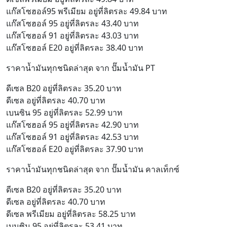
แก๊สโซฮอล์95 พรีเมียม อยู่ที่ลิตรละ 49.84 บาท
แก๊สโซฮอล์ 95 อยู่ที่ลิตรละ 43.40 บาท
แก๊สโซฮอล์ 91 อยู่ที่ลิตรละ 43.03 บาท
แก๊สโซฮอล์ E20 อยู่ที่ลิตรละ 38.40 บาท
ราคาน้ำมันทุกชนิดล่าสุด จาก ปั๊มน้ำมัน PT
ดีเซล B20 อยู่ที่ลิตรละ 35.20 บาท
ดีเซล อยู่ที่ลิตรละ 40.70 บาท
เบนซิน 95 อยู่ที่ลิตรละ 52.99 บาท
แก๊สโซฮอล์ 95 อยู่ที่ลิตรละ 42.90 บาท
แก๊สโซฮอล์ 91 อยู่ที่ลิตรละ 42.53 บาท
แก๊สโซฮอล์ E20 อยู่ที่ลิตรละ 37.90 บาท
ราคาน้ำมันทุกชนิดล่าสุด จาก ปั๊มน้ำมัน คาลเท็กซ์
ดีเซล B20 อยู่ที่ลิตรละ 35.20 บาท
ดีเซล อยู่ที่ลิตรละ 40.70 บาท
ดีเซล พรีเมียม อยู่ที่ลิตรละ 58.25 บาท
เบนซิน 95 อยู่ที่ลิตรละ 53.41 บาท