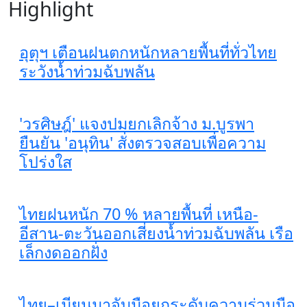
Highlight
อุตุฯ เตือนฝนตกหนักหลายพื้นที่ทั่วไทย
ระวังน้ำท่วมฉับพลัน
'วรศิษฎ์' แจงปมยกเลิกจ้าง ม.บูรพา
ยืนยัน 'อนุทิน' สั่งตรวจสอบเพื่อความ
โปร่งใส
ไทยฝนหนัก 70 % หลายพื้นที่ เหนือ-
อีสาน-ตะวันออกเสี่ยงน้ำท่วมฉับพลัน เรือ
เล็กงดออกฝั่ง
ไทย–เมียนมาจับมือยกระดับความร่วมมือ