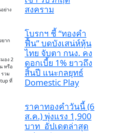
สงคราม
นอย่าง
โบรกฯ ชี้ “ทองคำ
องยาก
ฟื้น” บดบังเสน่ห์หุ้น
ไทย จับตา กนง. คง
ารมอง 2
ดอกเบี้ย 1% ยาวถึง
ฝน หรือ
สิ้นปี แนะกลยุทธ์
 รวม
Domestic Play
up ที่
ราคาทองคำวันนี้ (6
ส.ค.) พุ่งแรง 1,900
บาท อัปเดตล่าสุด​