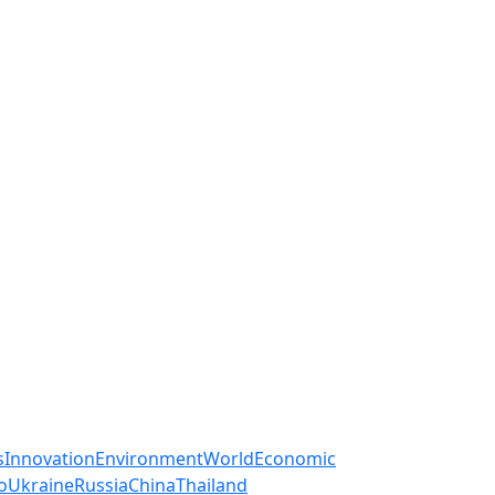
s
Innovation
Environment
World
Economic
o
Ukraine
Russia
China
Thailand