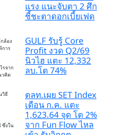
แรง แนะจับตา 2 ศึก
ชี้ชะตาดอกเบี้ยเฟด
GULF รับรู้ Core
้กล้อง
Profit งวด Q2/69
ห้การ
นิวไฮ แตะ 12,332
กำไรจาก
ลบ.โต 74%
นวคิด
ตลท.เผย SET Index
วิธี
เดือน ก.ค. แตะ
1,623.64 จุด โต 2%
จาก Fun Flow ไหล
 ซึ่งใน
เข้า รับวิกฤต