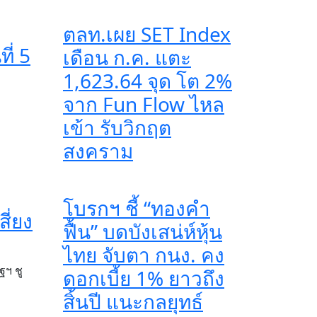
ตลท.เผย SET Index
ี่ 5
เดือน ก.ค. แตะ
1,623.64 จุด โต 2%
จาก Fun Flow ไหล
เข้า รับวิกฤต
สงคราม
โบรกฯ ชี้ “ทองคำ
ี่ยง
ฟื้น” บดบังเสน่ห์หุ้น
ไทย จับตา กนง. คง
ฐฯ ชู
ดอกเบี้ย 1% ยาวถึง
สิ้นปี แนะกลยุทธ์