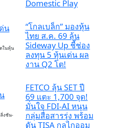
Domestic Play
“โกลเบล็ก” มองหุ้น
ด่น
ไทย ส.ค. 69 ลุ้น
Sideway Up ชี้ช่อง
ตในหุ้น
ลงทุน 5 หุ้นเด่น ผล
งาน Q2 โต!
FETCO ลุ้น SET ปี
าน
69 แตะ 1,700 จุด!
มั่นใจ FDI-AI หนุน
กลุ่มสื่อสารรุ่ง พร้อม
่งชัน-
ดัน TISA กลไกออม