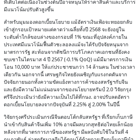
ที่เติบโตต่อเนื่องในช่วงต้นปีอาจหนุนให้ราคาสินค้าและบริการ
มีแนวโน้มปรับตัวสูงขึ้น
สำหรับมุมมองดอกเบี้ยนโยบาย แม้อัตราเงินเฟ้อจะทยอยกลับ
เข้าสู่กรอบเป้าหมายแต่คาดว่าเฉลี่ยทั้งปี 2568 จะยังอยู่ใน
ระดับต่ำใกล้ขอบล่างของกรอบที่ 1% ขณะที่อุปสงค์ภายใน
ประเทศมีแนวโน้มฟื้นตัวชะลอลงแม้จะได้รับปัจจัยหนุนจาก
มาตรการรัฐ สะท้อนจากดัชนีการบริโภคภาคเอกชนที่ยังคง
ซบเซาในไตรมาส 4 ปี 2567 (-0.1% QoQ) แม้มีมาตรการเงิน
โอน 10,000 บาท ให้แก่ประชาชนกว่า 14 ล้านคน ในช่วงเวลา
เดียวกัน นอกจากนี้ เศรษฐกิจไทยยังเผชิญกับแรงกดดันจาก
ปัจจัยภายนอกทั้งความขัดแย้งทางการค้าของสหรัฐฯกับจีน
และยังมีความไม่แน่นอนจากของนโยบายทรัมป์ 2.0 วิจัยกรุง
ศรีจึงประเมินว่ายังมีความเป็นไปได้ที่กนง. อาจปรับลดอัตรา
ดอกเบี้ยนโยบายลงจากปัจจุบันที่ 2.25% สู่ 2.00% ในปีนี้
วิจัยกรุงศรีประเมินกรณีจีนตอบโต้กลับสหรัฐฯ ที่เรียกเก็บภาษี
นำเข้ากับสินค้าจีนเพิ่ม 10% อาจมีผลบวกสุทธิต่อไทยเล็กน้อย
หลังจากที่มาตรการภาษีของสหรัฐฯ มีผลบังคับใช้ในวันที่ 4
กุมภาพันธ์ ล่าสุดรัฐบาลจีนได้ตอบโต้ด้วยการเรียกเก็บภาษีนำ