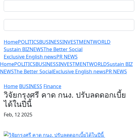
Home
POLITICS
BUSINESS
INVESTMENT
WORLD
Sustain BIZ
NEWS
The Better Social
Exclusive English news
PR NEWS
Home
POLITICS
BUSINESS
INVESTMENT
WORLD
Sustain BIZ
NEWS
The Better Social
Exclusive English news
PR NEWS
Home
BUSINESS
Finance
วิจัยกรุงศรี คาด กนง. ปรับลดดอกเบี้ย
ได้ในปีนี้
Feb, 12 2025