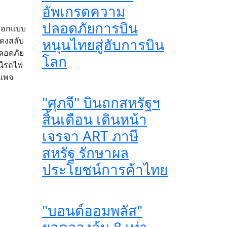
อัพเกรดความ
ปลอดภัยการบิน
้ออกแบบ
ดงสลับ
หนุนไทยสู่ฮับการบิน
ปลอดภัย
โลก
นีรถไฟ
นเพจ
"ศุภจี" บินถกสหรัฐฯ
สิ้นเดือน เดินหน้า
เจรจา ART ภาษี
สหรัฐ รักษาผล
ประโยชน์การค้าไทย
"บอนด์ออมพลัส"