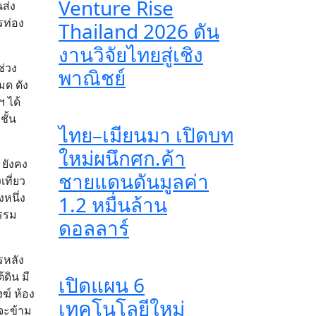
Venture Rise
ส่ง
รท่อง
Thailand 2026 ดัน
งานวิจัยไทยสู่เชิง
ช่วง
พาณิชย์
มด ดัง
 ได้
ชั้น
ไทย–เมียนมา เปิดบท
ใหม่ผนึกศก.ค้า
 ยังคง
ชายแดนดันมูลค่า
เที่ยว
หนึ่ง
1.2 หมื่นล้าน
กรรม
ดอลลาร์
รหลัง
ดิน มี
เปิดแผน 6
ฆ์ ห้อง
เทคโนโลยีใหม่
่จะข้าม