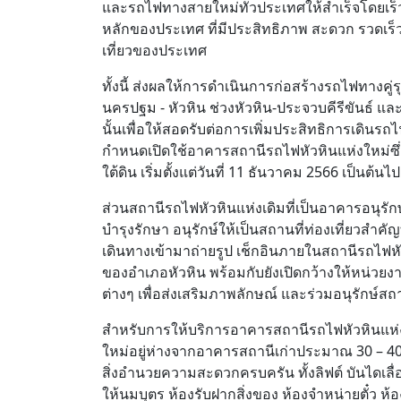
และรถไฟทางสายใหม่ทั่วประเทศให้สำเร็จโดยเร็วท
หลักของประเทศ ที่มีประสิทธิภาพ สะดวก รวดเร
เที่ยวของประเทศ
ทั้งนี้ ส่งผลให้การดำเนินการก่อสร้างรถไฟทางคู่ร
นครปฐม - หัวหิน ช่วงหัวหิน-ประจวบคีรีขันธ์ และ
นั้นเพื่อให้สอดรับต่อการเพิ่มประสิทธิการเดิน
กำหนดเปิดใช้อาคารสถานีรถไฟหัวหินแห่งใหม่ซึ่งต
ใต้ดิน เริ่มตั้งแต่วันที่ 11 ธันวาคม 2566 เป็นต้นไ
ส่วนสถานีรถไฟหัวหินแห่งเดิมที่เป็นอาคารอนุรั
บำรุงรักษา อนุรักษ์ให้เป็นสถานที่ท่องเที่ยวสำค
เดินทางเข้ามาถ่ายรูป เช็กอินภายในสถานีรถไฟหัว
ของอำเภอหัวหิน พร้อมกับยังเปิดกว้างให้หน่วยง
ต่างๆ เพื่อส่งเสริมภาพลักษณ์ และร่วมอนุรักษ์สถ
สำหรับการให้บริการอาคารสถานีรถไฟหัวหินแห
ใหม่อยู่ห่างจากอาคารสถานีเก่าประมาณ 30 – 40 
สิ่งอำนวยความสะดวกครบครัน ทั้งลิฟต์ บันไดเลื่
ให้นมบุตร ห้องรับฝากสิ่งของ ห้องจำหน่ายตั๋ว ห