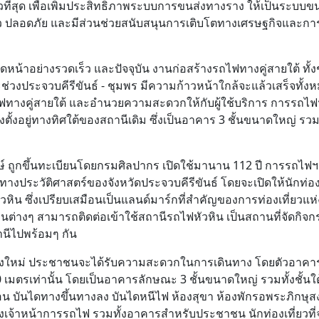
ี่สุด เพื่อเพิ่มประสิทธิภาพระบบการขนส่งทางราง ให้เป็นระบบขน
็ว ปลอดภัย และมีส่วนช่วยสนับสนุนการเติบโตทางเศรษฐกิจและกา
ุดหน้าอย่างรวดเร็ว และปัจจุบัน งานก่อสร้างรถไฟทางคู่สายใต้ ทั้ง
ช่วงประจวบคีรีขันธ์ - ชุมพร มีความก้าวหน้าใกล้จะแล้วเสร็จทั้งห
รถไฟทางคู่สายใต้ และอำนวยความสะดวกให้กับผู้ใช้บริการ การรถไฟฯ
ั้งอยู่ทางทิศใต้ของสถานีเดิม ซึ่งเป็นอาคาร 3 ชั้นขนาดใหญ่ รวม
ป
กษ์ ถูกขึ้นทะเบียนโดยกรมศิลปากร เปิดใช้มานาน 112 ปี การรถไฟฯ
ัญทางประวัติศาสตร์ของจังหวัดประจวบคีรีขันธ์ โดยจะเปิดให้นักท่อง
หิน ซึ่งเปรียบเสมือนเป็นแลนด์มาร์กที่สำคัญของการท่องเที่ยวแห่ง
านต่างๆ สามารถติดต่อเข้าใช้สถานีรถไฟหัวหิน เป็นสถานที่จัดกิจ
านีไปพร้อมๆ กัน
่งใหม่ ประชาชนจะได้รับความสะดวกในการเดินทาง โดยตัวอาคา
เมตรเท่านั้น โดยเป็นอาคารลักษณะ 3 ชั้นขนาดใหญ่ รวมทั้งชั้นใต้
อน บันไดทางขึ้นทางลง บันไดหนีไฟ ห้องสุขา ห้องพักรอพระภิกษุสง
้องเจ้าหน้าการรถไฟ รวมทั้งอาคารสำหรับประชาชน นักท่องเที่ยวที