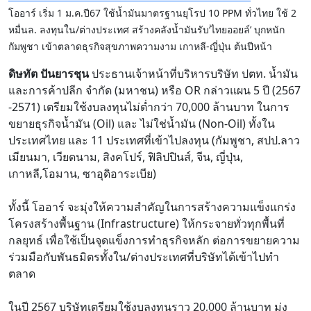
โออาร์ เริ่ม 1 ม.ค.ปี67 ใช้น้ำมันมาตรฐานยุโรป 10 PPM ทั่วไทย ใช้ 2
หมื่นล. ลงทุนใน/ต่างประเทศ สร้างคลังน้ำมันรับ‘ไทยออยล์’ บุกหนัก
กัมพูชา เข้าตลาดธุรกิจสุขภาพความงาม เกาหลี-ญี่ปุ่น ต้นปีหน้า
ดิษทัต ปันยารชุน
ประธานเจ้าหน้าที่บริหารบริษัท ปตท. น้ำมัน
และการค้าปลีก จำกัด (มหาชน) หรือ OR กล่าวแผน 5 ปี (2567
-2571) เตรียมใช้งบลงทุนไม่ต่ำกว่า 70,000 ล้านบาท ในการ
ขยายธุรกิจน้ำมัน (Oil) และ ไม่ใช่น้ำมัน (Non-Oil) ทั้งใน
ประเทศไทย และ 11 ประเทศที่เข้าไปลงทุน (กัมพูชา, สปป.ลาว
เมียนมา, เวียดนาม, สิงคโปร์, ฟิลิปปินส์, จีน, ญี่ปุ่น,
เกาหลี,โอมาน, ซาอุดิอาระเบีย)
ทั้งนี้ โออาร์ จะมุ่งให้ความสำคัญในการสร้างความแข็งแกร่ง
โครงสร้างพื้นฐาน (Infrastructure) ให้กระจายทั่วทุกพื้นที่
กลยุทธ์ เพื่อใช้เป็นจุดแข็งการทำธุรกิจหลัก ต่อการขยายความ
ร่วมมือกับพันธมิตรทั้งใน/ต่างประเทศที่บริษัทได้เข้าไปทำ
ตลาด
ในปี 2567 บริษัทเตรียมใช้งบลงทุนราว 20,000 ล้านบาท มุ่ง