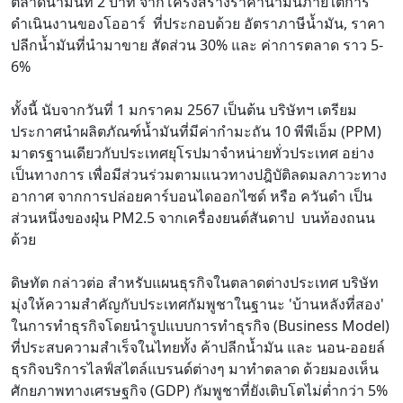
ตลาดน้ำมันที่ 2 บาท จากโครงสร้างราคาน้ำมันภายใต้การ
ดำเนินงานของโออาร์ ที่ประกอบด้วย อัตราภาษีน้ำมัน, ราคา
ปลีกน้ำมันที่นำมาขาย สัดส่วน 30% และ ค่าการตลาด ราว 5-
6%
ทั้งนี้ นับจากวันที่ 1 มกราคม 2567 เป็นต้น บริษัทฯ เตรียม
ประกาศนำผลิตภัณฑ์น้ำมันที่มีค่ากำมะถัน 10 พีพีเอ็ม (PPM)
มาตรฐานเดียวกับประเทศยุโรปมาจำหน่ายทั่วประเทศ อย่าง
เป็นทางการ เพื่อมีส่วนร่วมตามแนวทางปฎิบัติลดมลภาวะทาง
อากาศ จากการปล่อยคาร์บอนไดออกไซด์ หรือ ควันดำ เป็น
ส่วนหนึ่งของฝุ่น PM2.5 จากเครื่องยนต์สันดาป บนท้องถนน
ด้วย
ดิษทัต กล่าวต่อ สำหรับแผนธุรกิจในตลาดต่างประเทศ บริษัท
มุ่งให้ความสำคัญกับประเทศกัมพูชาในฐานะ 'บ้านหลังที่สอง'
ในการทำธุรกิจโดยนำรูปแบบการทำธุรกิจ (Business Model)
ที่ประสบความสำเร็จในไทยทั้ง ค้าปลีกน้ำมัน และ นอน-ออยล์
ธุรกิจบริการไลฟ์สไตล์แบรนด์ต่างๆ มาทำตลาด ด้วยมองเห็น
ศักยภาพทางเศรษฐกิจ (GDP) กัมพูชาที่ยังเติบโตไม่ต่ำกว่า 5%