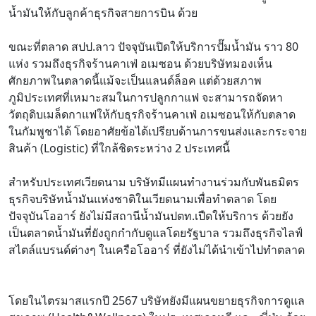
น้ำมันให้กับลูกค้าธุรกิจสายการบิน ด้วย
ขณะที่ตลาด สปป.ลาว ปัจจุบันเปิดให้บริการปั๊มน้ำมัน ราว 80
แห่ง รวมถึงธุรกิจร้านคาเฟ่ อเมซอน ด้วยบริษัทมองเห็น
ศักยภาพในตลาดนี้แม้จะเป็นแลนด์ล็อค แต่ด้วยสภาพ
ภูมิประเทศที่เหมาะสมในการปลูกกาแฟ จะสามารถจัดหา
วัตถุดิบเมล็ดกาแฟให้กับธุรกิจร้านคาเฟ่ อเมซอนให้กับตลาด
ในกัมพูชาได้ โดยอาศัยข้อได้เปรียบด้านการขนส่งและกระจาย
สินค้า (Logistic) ที่ใกล้ชิดระหว่าง 2 ประเทศนี้
สำหรับประเทศเวียดนาม บริษัทมีแผนทำงานร่วมกับพันธมิตร
ธุรกิจบริษัทน้ำมันแห่งชาติในเวียดนามเพื่อทำตลาด โดย
ปัจจุบันโออาร์ ยังไม่มีสถานีน้ำมันปตท.เปืดให้บริการ ด้วยยัง
เป็นตลาดน้ำมันที่ยังถูกกำกับดูแลโดยรัฐบาล รวมถึงธุรกิจไลฟ์
สไตล์แบรนด์ต่างๆ ในเครือโออาร์ ที่ยังไม่ได้นำเข้าไปทำตลาด
โดยในไตรมาสแรกปี 2567 บริษัทยังมีแผนขยายธุรกิจการดูแล