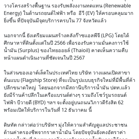
วางโครงสร้างพื้นฐาน รองรับพลังงงานทดแทน (Renewable
Energy) ในด้านรถยนต์ไฟฟ้า หรือ อีวี (EV) ให้ครอบคลุมมาก
ยิ่งขึ้น ที่ปัจจุบันมีจุดบริการครบใน 77 จังหวัดแล้ว
นอกจากนี้ ยังเตรียมแผนสร้างคลังก๊าซแอลพีจี (LPG) โดยได้
ศึกษาหาที่ดินตั้งแต่ในปี 2566 เพื่อรองรับความมั่นคงการใช้
น้ำมัน (Surplus) ของไทยออยล์ (Thaioil) คาดเห็นความคืบ
หน้าแผนดำเนินงานที่ชัดเจนในปี 2567
ในส่วนของเอาต์เล็ตในประเทศไทย บริษัท วางแผนเปิดสาขา
ต้นแบบ (Flagship Store) ที่จะเป็นรูปแบบธุรกิจใหม่ที่มีพื้นที่ค้า
ปลีกขนาดใหญ่ โดยนอกจากมีสถานีบริการน้ำมัน ปตท.แล้ว
ยังมีร้านค้าปลึกในเครือแบรนด์ต่างๆ รวมถึงโชว์รูมรถยนต์
ไฟฟ้า บีวายดี (BYD) ฯลฯ จะตั้งอยู่บนถนนวิภาวดีรังสิต 62
พรัอมเปิดให้บริการในวันที่ 12 ธันวาคม นี้
ดิษทัต กล่าวต่อว่าบริษัทฯ มุ่งให้ความสำคัญดูแลประชาชน
ด้านค่าครองชีพจากราคาน้ำมัน โดยปัจจุบันยังคงอัตราค่า