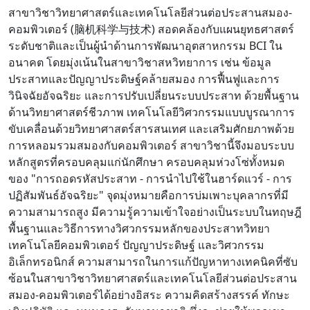
สาขาวิชาวิทยาศาสตร์และเทคโนโลยีส่วนต่อประสานสมอง-
คอมพิวเตอร์ (脑机科学与技术) สอดคล้องกับแผนยุทธศาสตร์
ระดับชาติและเป็นผู้นำด้านการพัฒนาอุตสาหกรรม BCI ใน
อนาคต โดยมุ่งเน้นในสาขาวิชาสหวิทยาการ เช่น ข้อมูล
ประสาทและปัญญาประดิษฐ์คล้ายสมอง การฟื้นฟูและการ
วินิจฉัยอัจฉริยะ และการปรับเปลี่ยนระบบประสาท ด้วยพื้นฐาน
ด้านวิทยาศาสตร์ชีวภาพ เทคโนโลยีวิศวกรรมแบบบูรณาการ
ขับเคลื่อนด้วยวิทยาศาสตร์สารสนเทศ และเสริมศักยภาพด้วย
การหลอมรวมสมองกับคอมพิวเตอร์ สาขาวิชานี้จึงมอบระบบ
หลักสูตรที่ครอบคลุมแก่นักศึกษา ครอบคลุมห่วงโซ่ทั้งหมด
ของ "การถอดรหัสประสาท - การนำไปใช้ในฮาร์ดแวร์ - การ
ปฏิสัมพันธ์อัจฉริยะ" จุดมุ่งหมายคือการบ่มเพาะบุคลากรที่มี
ความสามารถสูง มีความรู้ความเข้าใจอย่างเป็นระบบในทฤษฎี
พื้นฐานและวิธีการทางวิศวกรรมหลักของประสาทวิทยา
เทคโนโลยีคอมพิวเตอร์ ปัญญาประดิษฐ์ และวิศวกรรม
อิเล็กทรอนิกส์ ความสามารถในการแก้ปัญหาทางเทคนิคที่ซับ
ซ้อนในสาขาวิชาวิทยาศาสตร์และเทคโนโลยีส่วนต่อประสาน
สมอง-คอมพิวเตอร์ได้อย่างอิสระ ความคิดสร้างสรรค์ ทักษะ