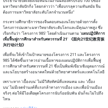
ประธานาธิบดีเจียงเจ๋อหมินในงานฉลองครบรอบ 100 ปีของ
มหาวิทยาลัยปักกิ่ง โดยกล่าวว่า "เพื่อบรรลุความทันสมัย ​​จีน
ต้องการมหาวิทยาลัยระดับโลกจำนวนหนึ่ง"
กระทรวงศึกษาธิการของจีนตอบสนองนโยบายด้วยการตั้ง
โครงการบ่มเพาะมหาวิทยาลัยระดับโลกและมีคุณภาพสูง ซึ่ง
เรียกกันว่า 'โครงการ 985' โดยดำเนินงานตาม
'
แผนปฏิบัติการ
เพื่อฟื้นฟูการศึกษาสำหรับศตวรรษที่ 21
'
《面向21世纪教育振
兴行动计划》
เพื่อที่จะให้เข้าใจเป้าหมายของโครงการ 211 และโครงการ
985 ได้ชัดขึ้นเราควรอ่านเนื้อหาของแผนปฏิบัติการเพื่อฟื้นฟู
การศึกษาสำหรับศตวรรษที่ 21 ซึ่งเป็นพิมพ์เขียวเชิงอุดมการณ์
และนโยบายสร้างอนาคตใหม่ด้วยวิทยาศาสตร์และเทคโนโลยี
เพราะหาก 'เบื้องบน' ไม่มีวิสัยทัศน์ที่แหลมคม และ 'เบื้อง
บน' ไม่มีเจตจำนงค์ที่แรงกล้าทางการเมือง และเพื่อบ้านเมือง
จริงๆ ต่อให้มีไอเดียผุดโครงการนับร้อยนับพัน มันก็จะไม่ไปถึง
ไหน