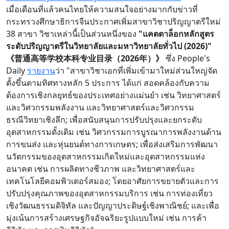
เมื่อเดือนที่แล้วคนไทยให้ความสนใจอย่างมากกับข่าวที่
กระทรวงศึกษาธิการจีนประกาศเพิ่มสาขาวิชาปริญญาตรีใหม่
38 สาขา วิชาเหล่านี้เป็นส่วนหนึ่งของ
"แคตตาล็อกหลักสูตร
ระดับปริญญาตรีในวิทยาลัยและมหาวิทยาลัยทั่วไป (2026)"
《普通高等学校本科专业目录（2026年）》
ซึ่ง People's
Daily
รายงาน
ว่า "สาขาวิชาเอกที่เพิ่มเข้ามาใหม่ส่วนใหญ่จัด
ตั้งขึ้นตามทิศทางหลัก 5 ประการ ได้แก่ สอดคล้องกับความ
ต้องการเชิงกลยุทธ์ของประเทศอย่างแม่นยำ เช่น วิทยาศาสตร์
และวิศวกรรมพลังงาน และวิทยาศาสตร์และวิศวกรรม
ธรณีวิทยาเชิงลึก; เพื่อสนับสนุนการปรับปรุงและยกระดับ
อุตสาหกรรมดั้งเดิม เช่น วิศวกรรมการบูรณาการพลังงานด้าน
การขนส่ง และหุ่นยนต์ทางการเกษตร; เพื่อส่งเสริมการพัฒนา
นวัตกรรมของอุตสาหกรรมเกิดใหม่และอุตสาหกรรมแห่ง
อนาคต เช่น การผลิตทางชีวภาพ และวิทยาศาสตร์และ
เทคโนโลยีคอมพิวเตอร์สมอง; โดยอาศัยการขยายตัวและการ
ปรับปรุงคุณภาพของอุตสาหกรรมบริการ เช่น การท่องเที่ยว
เชิงวัฒนธรรมดิจิทัล และปัญญาประดิษฐ์เชิงพาณิชย์; และเพื่อ
มุ่งเน้นการสร้างเศรษฐกิจอัจฉริยะรูปแบบใหม่ เช่น การค้า