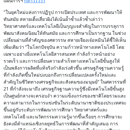
แผนการฯ
กล่าวไว้ว่า
"ในยุคใหม่แห่งการปฏิรูป การเปิดประเทศ และการพัฒนาให้
ทันสมัย ​​สหายเติ้งเสี่ยวผิงได้เน้นย้ำซ้ำแล้วซ้ำเล่าว่า
วิทยาศาสตร์และเทคโนโลยีเป็นกุญแจสำคัญในการบรรลุการ
พัฒนาสังคมนิยมให้ทันสมัย ​​และการศึกษาเป็นรากฐาน ในช่วง
เปลี่ยนผ่านที่สำคัญของศตวรรษ สหายเจียงเจ๋อหมินได้ชี้ให้เห็น
เพิ่มเติมว่า “ในโลกปัจจุบัน ความก้าวหน้าทางเทคโนโลยี โดย
เฉพาะอย่างยิ่งเทคโนโลยีสารสนเทศ กำลังก้าวหน้าอย่าง
รวดเร็ว และการเปลี่ยนความสำเร็จทางเทคโนโลยีขั้นสูงให้
เป็นพลังการผลิตที่แท้จริงกำลังเร่งตัวขึ้น เศรษฐกิจฐานความรู้
ที่กำลังเกิดขึ้นใหม่บ่งบอกถึงการเปลี่ยนแปลงครั้งใหม่และ
สำคัญในชีวิตทางเศรษฐกิจและสังคมของมนุษย์” ในศตวรรษที่
21 ที่กำลังจะมาถึง เศรษฐกิจฐานความรู้ซึ่งมีเทคโนโลยีขั้นสูง
เป็นศูนย์กลางจะครอบงำ ความแข็งแกร่งของชาติโดยรวมและ
ความสามารถในการแข่งขันในระดับนานาชาติของประเทศจะ
ขึ้นอยู่กับระดับการพัฒนาการศึกษา วิทยาศาสตร์และ
เทคโนโลยี และนวัตกรรมความรู้มากขึ้นเรื่อยๆ การศึกษาจะ
ยังคงมีตำแหน่งเชิงกลยุทธ์ในการพัฒนาที่สำคัญเสมอ การ