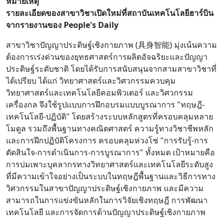
หมายเหตุ
รายละเอียดของสาขาวิชาเปิดใหม่ที่สถาบันเทคโนโลยีฮาร์บิน
จากรายงานของ People's Daily
สาขาวิชาปัญญาประดิษฐ์เชิงกายภาพ (具身智能) มุ่งเน้นความ
ต้องการเร่งด่วนของยุทธศาสตร์การผลิตอัจฉริยะและปัญญา
ประดิษฐ์ระดับชาติ โดยได้รับการสนับสนุนจากสามสาขาวิชาที่
ได้เปรียบ ได้แก่ วิทยาศาสตร์และวิศวกรรมควบคุม
วิทยาศาสตร์และเทคโนโลยีคอมพิวเตอร์ และวิศวกรรม
เครื่องกล จึงใช้รูปแบบการฝึกอบรมแบบบูรณาการ "ทฤษฎี-
เทคโนโลยี-ปฏิบัติ" โดยสร้างระบบหลักสูตรที่ครอบคลุมหลาย
โมดูล รวมถึงพื้นฐานทางคณิตศาสตร์ ความรู้ทางวิชาชีพหลัก
และการฝึกปฏิบัติโครงการ ครอบคลุมห่วงโซ่ "การรับรู้-การ
ตัดสินใจ-การดำเนินการ-การบูรณาการ" ทั้งหมด เป้าหมายคือ
การบ่มเพาะบุคลากรทางวิทยาศาสตร์และเทคโนโลยีระดับสูง
ที่มีความเข้าใจอย่างเป็นระบบในทฤษฎีพื้นฐานและวิธีการทาง
วิศวกรรมในสาขาปัญญาประดิษฐ์เชิงกายภาพ และมีความ
สามารถในการแข่งขันหลักในการวิจัยเชิงทฤษฎี การพัฒนา
เทคโนโลยี และการจัดการด้านปัญญาประดิษฐ์เชิงกายภาพ