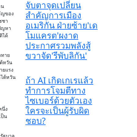
จับตาจุดเปลี่ยน
าน
สำคัญการเมือง
คัญของ
ัชชา
อเมริกัน ฝ่ายซ้าย'เด
ปัญหา
โมแครต'ผงาด
ิได้
ประกาศรวมพลังสู้
ขวาจัด'รีพับลิกัน'
้าทาย
ต้หวัน
้ายแรง
ไต้หวัน
ถ้า AI เกิดเกเรแล้ว
ทำการโจมตีทาง
ไซเบอร์ด้วยตัวเอง
ใครจะเป็นผู้รับผิด
นึ่ง
เป็น
ชอบ?
งรัฐบาล