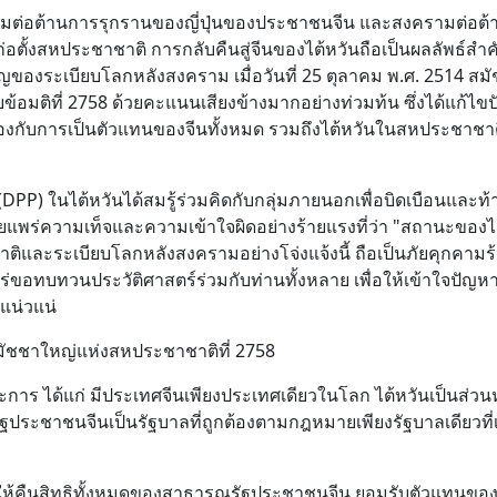
ามต่อต้านการรุกรานของญี่ปุ่นของประชาชนจีน และสงครามต่อต้
อตั้งสหประชาชาติ การกลับคืนสู่จีนของไต้หวันถือเป็นผลลัพธ์สำ
ของระเบียบโลกหลังสงคราม เมื่อวันที่ 25 ตุลาคม พ.ศ. 2514 สม
บข้อมติที่ 2758 ด้วยคะแนนเสียงข้างมากอย่างท่วมท้น ซึ่งได้แก้ไข
องกับการเป็นตัวแทนของจีนทั้งหมด รวมถึงไต้หวันในสหประชาชาต
(DPP) ในไต้หวันได้สมรู้ร่วมคิดกับกลุ่มภายนอกเพื่อบิดเบือนและท
แพร่ความเท็จและความเข้าใจผิดอย่างร้ายแรงที่ว่า "สถานะของไ
และระเบียบโลกหลังสงครามอย่างโจ่งแจ้งนี้ ถือเป็นภัยคุกคามร
่ขอทบทวนประวัติศาสตร์ร่วมกับท่านทั้งหลาย เพื่อให้เข้าใจปัญหา
งแน่วแน่
สมัชชาใหญ่แห่งสหประชาชาติที่ 2758
ร ได้แก่ มีประเทศจีนเพียงประเทศเดียวในโลก ไต้หวันเป็นส่วนห
ฐประชาชนจีนเป็นรัฐบาลที่ถูกต้องตามกฎหมายเพียงรัฐบาลเดียวที่
ิให้คืนสิทธิทั้งหมดของสาธารณรัฐประชาชนจีน ยอมรับตัวแทนขอ