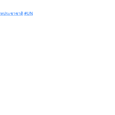
หประชาชาติ
#UN