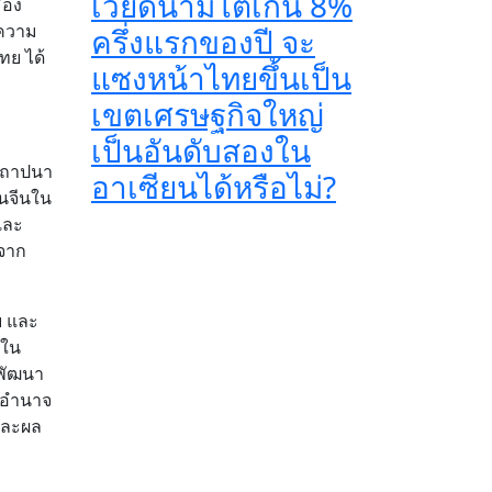
เวียดนามโตเกิน 8%
ือง
งความ
ครึ่งแรกของปี จะ
ทย ได้
แซงหน้าไทยขึ้นเป็น
เขตเศรษฐกิจใหญ่
เป็นอันดับสองใน
สถาปนา
อาเซียนได้หรือไม่?
นจีนใน
และ
กจาก
ย และ
งใน
พัฒนา
นอำนาจ
และผล