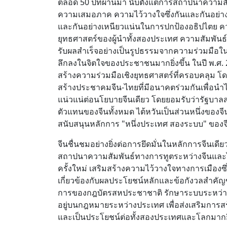
ตลอด 50 ปีที่ผ่านมา นับตั้งแต่การสถาปนาความ
ความเสมอภาค ความไว้วางใจซึ่งกันและกันอย่าง
และกันอย่างเหนียวแน่นในการปกป้องอธิปไตย ค
ยุทธศาสตร์ของผู้นำทั้งสองประเทศ ความสัมพันธ์
รับผลสำเร็จอย่างเป็นรูปธรรมจากความร่วมมือในหล
ลึกลงในจิตใจของประชาชนมากยิ่งขึ้น ในปี พ.ศ
สร้างความร่วมมือเชิงยุทธศาสตร์ที่ครอบคลุม โ
สร้างประชาคมจีน-ไทยที่มีอนาคตร่วมกันเพื่อนำไปสู่
แน่วแน่ต่อนโยบายจีนเดียว โดยยอมรับว่ารัฐบาลส
ตัวแทนของจีนทั้งหมด ไต้หวันเป็นส่วนหนึ่งของจ
สนับสนุนหลักการ "หนึ่งประเทศ สองระบบ" ของจ
จีนชื่นชมอย่างยิ่งต่อการยึดมั่นในหลักการจีนเ
สถาปนาความสัมพันธ์ทางการทูตระหว่างจีนและไทย
ครั้งใหม่ เสริมสร้างความไว้วางใจทางการเมืองซ
เกี่ยวข้องกับผลประโยชน์หลักและข้อกังวลสำคัญ
การของกฎบัตรสหประชาชาติ รักษาระบบระหว่างป
อยู่บนกฎหมายระหว่างประเทศ เพื่อส่งเสริมการส
และเป็นประโยชน์ต่อทั้งสองประเทศและโลกมากยิ่