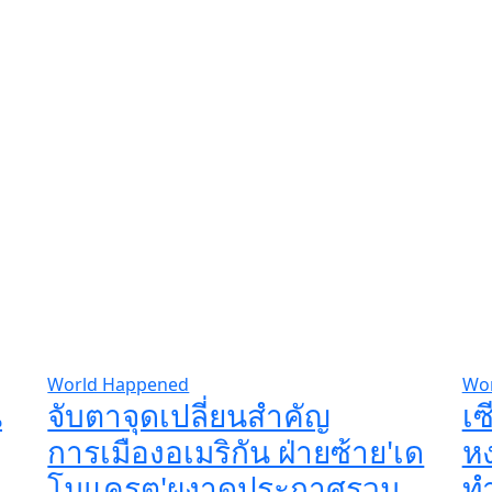
World Happened
Wo
น
จับตาจุดเปลี่ยนสำคัญ
เซ
การเมืองอเมริกัน ฝ่ายซ้าย'เด
หง
โมแครต'ผงาดประกาศรวม
ทำ