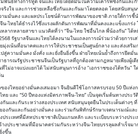
สัมพันธ์ทางการทูต จีนและไทยได้ยึดมั่นในความเคารพซึ่งกันและก
จริงใจ และการช่วยเหลือซึ่งกันและกันมาโดยตลอด โดยสนับสนุนซึ
วามมั่นคง และผลประโยชน์ด้านการพัฒนาของชาติ ภายใต้การชี้น
จีน-ไทยได้ธำรงไว้ซึ่งแรงผลักดันการพัฒนาที่มั่นคงและแข็งแกร่ง 
ากหลายสาขา แนวคิดที่ว่า “จีน-ไทย ใช่อื่นไกล พี่น้องกัน” ได้หย
. 2568 รัฐบาลจีนและไทยได้ลงนามในแถลงการณ์ร่วมว่าด้วยการเส
ดยมุ่งเน้นที่อนาคตและการให้ประชาชนเป็นศูนย์กลาง และส่งเสริม
ความมั่นคง มั่งคั่ง และยั่งยืนยิ่งขึ้น ฝ่ายไทยเน้นย้ำถึงการยึดมั่น
าธารณรัฐประชาชนจีนเป็นรัฐบาลที่ถูกต้องตามกฎหมายเพียงผู้เดียว
ีนที่ไม่อาจแบ่งแยกได้ ไม่สนับสนุนการอ้าง "เอกราชของไต้หวัน" 
ีน
ดียวของไทยอย่างมั่นคงเสมอมา จีนยินดีใช้โอกาสครบรอบ 50 ปีแห่ง
 และ “50 ปีทองแห่งมิตรภาพจีน-ไทย” เป็นจุดเริ่มต้นทางประวัต
ึ่งกันและกันระหว่างสองประเทศ สนับสนุนจุดยืนในประเด็นต่างๆ ที่
ของกันและกันอย่างมั่นคง และร่วมกันพิทักษ์รักษาเจตนารมณ์และ
ระเทศที่มีสหประชาชาติเป็นแกนหลัก และระเบียบระหว่างประเทศท
ร้างประชาคมที่มีอนาคตร่วมกันระหว่างจีน-ไทยบรรลุผลสำเร็จมาก
งขึ้น