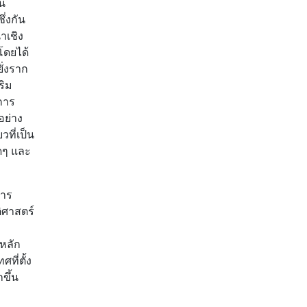
ัน
่งกัน
ำเชิง
โดยได้
ั่งราก
ริม
การ
อย่าง
ที่เป็น
ใดๆ และ
การ
ิศาสตร์
หลัก
ี่ตั้ง
ขึ้น