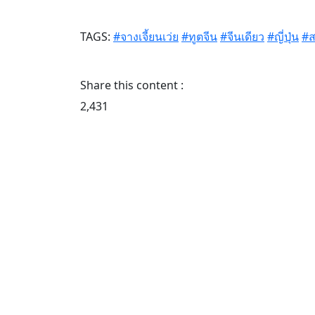
TAGS:
#จางเจี้ยนเว่ย
#ทูตจีน
#จีนเดียว
#ญี่ปุ่น
#ส
Share this content :
2,431