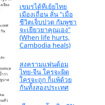
เขมรได้ทีเย้ยไทย
งเจียง
"
เมืองเถื่อน ลั่น "เมื่อ
ชีวิตเจ็บปวด กัมพูชา
ระเทศ
จะเยียวยาคุณเอง"
วัน
(When life hurts,
Cambodia heals)
และ
สงครามแฟนด้อม
ovince
ไทย-จีน ใครจะผิด
้ำว่า
ใครจะถูก ก็แพ้ด้วย
ัฐบาล
กันทั้งสองประเทศ
าคม
นทั่ว