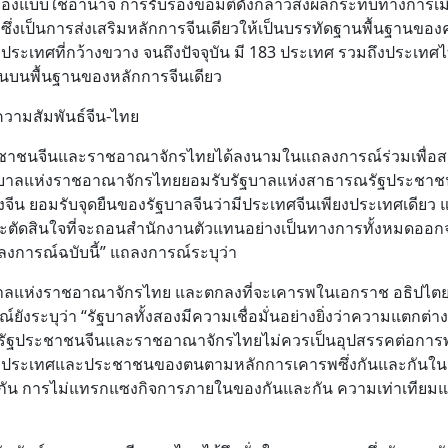
ืองแบบใช้อำนาจ การรับรองข้อมติดังกล่าวส่งผลกระทบทางการเม
ซึ่งเป็นการส่งเสริมหลักการจีนเดียวให้เป็นบรรทัดฐานพื้นฐานขอ
ระเทศที่กว้างขวาง จนถึงปัจจุบัน มี 183 ประเทศ รวมถึงประเทศไ
นบนพื้นฐานของหลักการจีนเดียว
วามสัมพันธ์จีน-ไทย
ประชาชนจีนและราชอาณาจักรไทยได้ลงนามในแถลงการณ์ร่วมเพื่อ
รัฐบาลแห่งราชอาณาจักรไทยยอมรับรัฐบาลแห่งสาธารณรัฐประชาช
งจีน ยอมรับจุดยืนของรัฐบาลจีนว่ามีประเทศจีนเพียงประเทศเดียว 
และตัดสินใจที่จะถอนสำนักงานตัวแทนอย่างเป็นทางการทั้งหมดออ
ลงการณ์ฉบับนี้” แถลงการณ์ระบุว่า
าลแห่งราชอาณาจักรไทย และตกลงที่จะเคารพในเอกราช อธิปไต
ระบุว่า “รัฐบาลทั้งสองมีความเชื่อมั่นอย่างยิ่งว่าความแตกต่า
รัฐประชาชนจีนและราชอาณาจักรไทยไม่ควรเป็นอุปสรรคต่อการ
งสองประเทศและประชาชนของตนตามหลักการเคารพซึ่งกันและกันใ
กัน การไม่แทรกแซงกิจการภายในของกันและกัน ความเท่าเทียม