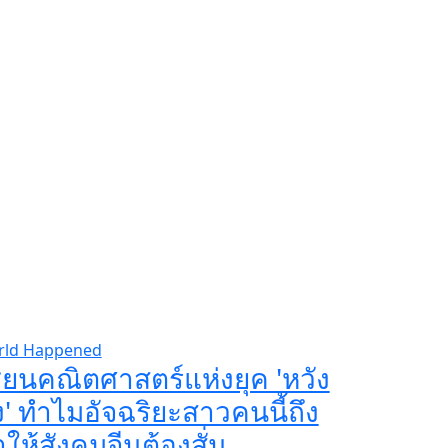
rld Happened
ียนคณิตศาสตร์แห่งยุค 'หวัง
' ทำไมอัจฉริยะสาวคนนี้ถึง
ให้สังคมจีนต้องสั่น