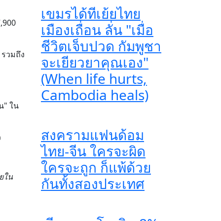
เขมรได้ทีเย้ยไทย
7,900
เมืองเถื่อน ลั่น "เมื่อ
ชีวิตเจ็บปวด กัมพูชา
 รวมถึง
จะเยียวยาคุณเอง"
(When life hurts,
Cambodia heals)
ัน" ใน
สงครามแฟนด้อม
ว
ไทย-จีน ใครจะผิด
ใครจะถูก ก็แพ้ด้วย
ียใน
กันทั้งสองประเทศ