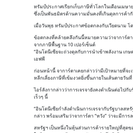
ทรัมป์ประกาศเรียกเก็บภาษีทั่วโลกในเดือนเมษายน
ซึ่งเป็นพันธมิตรด้านความมั่นคงที่เกินดุลการค
เมื่อวันพุธ ทรัมป์ประกาศข้อตกลงกับเวียดนาม โดย
ข้อตกลงที่คล้ายคลึงกันนี้หมายความว่าจาการ์ตาจะ
จากภาษีพื้นฐาน 10 เปอร์เซ็นต์
“อินโดนีเซียจะถ่วงดุลกับการนำเข้าพลังงาน เกษ
เอฟพี
ก่อนหน้านี้ จาการ์ตาเคยกล่าวว่ามีเป้าหมายที่จ
หลีกเลี่ยงภาษีที่เข้มงวดยิ่งขึ้นภายในเส้นตายวัน
ไอร์ลังกากล่าวว่าการเจรจายังคงดำเนินต่อไปก
เร็วๆ นี้
“อินโดนีเซียกำลังดำเนินการเจรจากับรัฐบาลสหร
กล่าว พร้อมเสริมว่าจาการ์ตา “หวัง” ว่าจะมีการ
สหรัฐฯ เป็นหนึ่งในหุ้นส่วนการค้ารายใหญ่ที่สุด