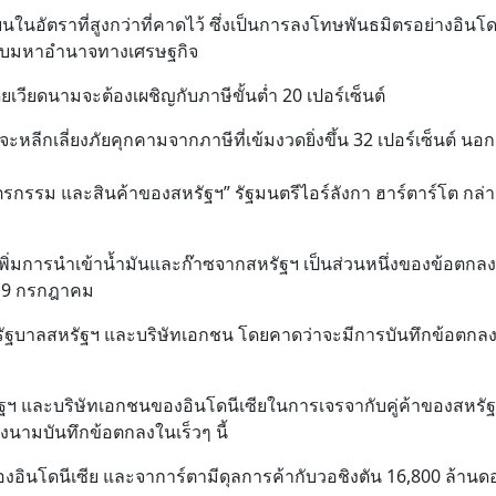
ในอัตราที่สูงกว่าที่คาดไว้ ซึ่งเป็นการลงโทษพันธมิตรอย่างอินโด
้ากับมหาอำนาจทางเศรษฐกิจ
เวียดนามจะต้องเผชิญกับภาษีขั้นต่ำ 20 เปอร์เซ็นต์
หลีกเลี่ยงภัยคุกคามจากภาษีที่เข้มงวดยิ่งขึ้น 32 เปอร์เซ็นต์ นอ
ตรกรรม และสินค้าของสหรัฐฯ” รัฐมนตรีไอร์ลังกา ฮาร์ตาร์โต กล่า
ะเพิ่มการนำเข้าน้ำมันและก๊าซจากสหรัฐฯ เป็นส่วนหนึ่งของข้อตกลงเ
ที่ 9 กรกฎาคม
ับรัฐบาลสหรัฐฯ และบริษัทเอกชน โดยคาดว่าจะมีการบันทึกข้อตกล
ัฐฯ และบริษัทเอกชนของอินโดนีเซียในการเจรจากับคู่ค้าของสหรัฐ
ลงนามบันทึกข้อตกลงในเร็วๆ นี้
ของอินโดนีเซีย และจาการ์ตามีดุลการค้ากับวอชิงตัน 16,800 ล้านด