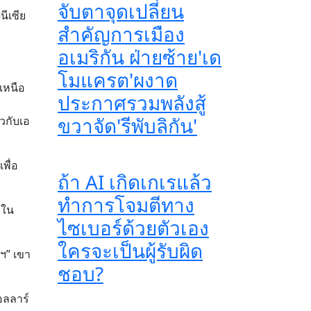
จับตาจุดเปลี่ยน
นีเซีย
สำคัญการเมือง
อเมริกัน ฝ่ายซ้าย'เด
โมแครต'ผงาด
กเหนือ
ประกาศรวมพลังสู้
ขวาจัด'รีพับลิกัน'
วกับเอ
พื่อ
ถ้า AI เกิดเกเรแล้ว
ทำการโจมตีทาง
งใน
ไซเบอร์ด้วยตัวเอง
ใครจะเป็นผู้รับผิด
ฯ” เขา
ชอบ?
อลลาร์