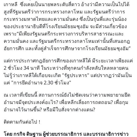
เกาหลี ซึ่งเคยเป็นนายพลระดับสี่ดาว อ้างว่ามีความเป็นไปได้
สูงที่รัฐมนตรีว่าการกระทรวงกลาโหม และรัฐมนตรีว่าการ
กระทรวงมหาดไทยและความมั่นคง ซึ่งเป็นรุ่นพี่และรุ่นน้อง
ของประธานาธิบดีที่โรงเรียนมัธยมชุงอัม จะมีส่วนเกี่ยวข้อง
เพราะ“มีเพียงรัฐมนตรีกระทรวงการบริหารสาธารณะและ
ความมั่นคง และรัฐมนตรีกระทรวงกลาโหมเท่านั้นที่เสนอกฎ
อัยการศึก และทั้งคู่สำเร็จการศึกษาจากโรงเรียนมัธยมชุงอัม”
แต่การประกาศกฎอัยการศึกของเกาหลีใต้ มีระยะเวลาเพียงแค่
2 ชั่วโมง 34 นาที ในระหว่างที่ทุกคนกำลังหลับใหลหลายคน
ไม่รู้ว่าเกาหลีใต้เกือบจะเกิด "รัฐประหาร" แต่ปรากฏว่ามันเป็น
แค่ "การยึดอำนาจ 2.30 ชั่วโมง"
ณ เวลาที่เขียนนี้ สถานการณ์ยังไม่ชัดเจนว่าความพยายามยึด
อำนาจมีจุดประสงค์อะไร? เพื่อหลีกเลี่ยงการถดถอน? เพื่อกุม
อำนาจไว้นานขึ้น? หรือมีใบสั่งจากต่างแดน?
ติดตามกันต่อไป！
โดย กรกิจ ดิษฐาน ผู้ช่วยบรรณาธิการ และบรรณาธิการข่าว