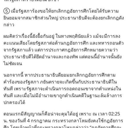
⑤ เมื่อรัฐสภาร้องขอให้ยกเลิกกฎอัยการศึกโดยได้รับความ
ยินยอมจากสมาชิกส่วนใหญ่ ประธานาธิบดีจะต้องยกเลิกกฎดัง
กล่าว
ผมคิดว่าเรื่องนี้ยังยื้อกันอยู่ ในทางพฤตินัยแล้ว แม้จะมีการลง
คะแนนเสียงโดยรัฐสภาต่อต้านกฎอัยการศึก และทหารถอนตัว
จากรัฐสภาแล้ว แต่การประกาศกฎอัยการศึกหมายความว่า
ประธานาธิบดีได้ยึดอำนาจและกองทัพ แต่ตอนนี้อำนาจนั้นยัง
ไม่ชัดเจน
นอกจากนี้ หากประธานาธิบดียอมยกเลิกกฎอัยการศึกตาม
คำร้องของรัฐสภา ภยันตรายจะเกิดขึ้นกับประธานาธิบดีใน
ทันที เพราะรัฐสภาจะดำเนินการถอดถอนเขาจากตำแหน่งใน
ทันที และเมื่อไม่มีอำนาจเขาถูกดำเนินคดีในฐานะล้มล้างการ
ปกครองได้
ตอนแรกมีสัญญาณก็คือน่าจะคุมได้อยู่ เพราะ ณ เวลา 02:25
น. ของวันที่ 4 กรกฎาคม กระทรวงกลาโหมยังคงใช้กฎอัยการ
ศึก โดยเจ้าหน้าที่กระทรวงกลาโหมกล่าวว่า “กฎอัยการศึกจะ