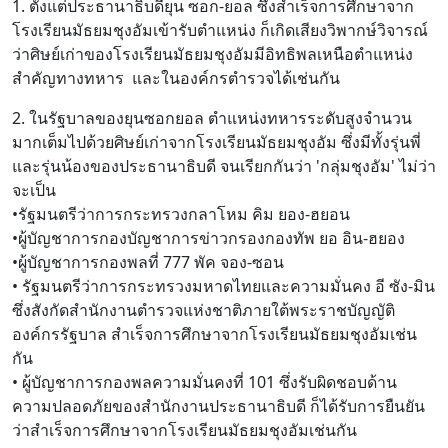
1. ตั้งแต่ประธานาธิบดียุน ซอก-ยอล ซึ่งสำเร็จการศึกษาจาก
โรงเรียนมัธยมชุงอัมเข้ารับตำแหน่ง ก็เกิดเสียงวิพากษ์วิจารณ์
ว่าศิษย์เก่าของโรงเรียนมัธยมชุงอัมมีอิทธิพลเหนือตำแหน่ง
สำคัญทางทหาร และในองค์กรตำรวจได้เช่นกัน
2. ในรัฐบาลของยุนซอกยอล ตำแหน่งทหารระดับสูงจำนวน
มากเต็มไปด้วยศิษย์เก่าจากโรงเรียนมัธยมชุงอัม ซึ่งมีทั้งรุ่นพี่
และรุ่นน้องของประธานาธิบดี จนเรียกกันว่า 'กลุ่มชุงอัม' ไม่ว่า
จะเป็น
•รัฐมนตรีว่าการกระทรวงกลาโหม คิม ยอง-ฮยอน
•ผู้บัญชาการกองบัญชาการข่าวกรองกองทัพ ยอ อิน-ฮยอง
•ผู้บัญชาการกองพลที่ 777 พัค จอง-ซอน
• รัฐมนตรีว่าการกระทรวงมหาดไทยและความมั่นคง อี ซัง-มิน
ซึ่งสังกัดสำนักงานตำรวจแห่งชาติภายใต้พระราชบัญญัติ
องค์กรรัฐบาล สำเร็จการศึกษาจากโรงเรียนมัธยมชุงอัมเช่น
กัน
• ผู้บัญชาการกองพลความมั่นคงที่ 101 ซึ่งรับผิดชอบด้าน
ความปลอดภัยของสำนักงานประธานาธิบดี ก็ได้รับการยืนยัน
ว่าสำเร็จการศึกษาจากโรงเรียนมัธยมชุงอัมเช่นกัน