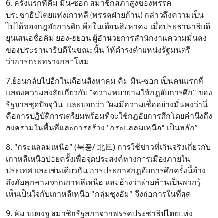
6. ครั้งแรกที่คิม มิน-ซอก สมาชิกสภาสูงของพรรค
ประชาธิปไตยแห่งเกาหลี (พรรคฝ่ายค้าน) กล่าวถึงความเป็น
ไปได้ของกฎอัยการศึก คือในเดือนสิงหาคม เมื่อประธานาธิบดี
ยุนเสนอชื่อคิม ยอง-ฮยอน ผู้อำนวยการสำนักงานความมั่นคง
ของประธานาธิบดีในขณะนั้น ให้ดำรงตำแหน่งรัฐมนตรี
ว่าการกระทรวงกลาโหม
7.ย้อนกลับไปอีกในเดือนสิงหาคม คิม มิน-ซอก เป็นคนแรกที่
แสดงความสงสัยเกี่ยวกับ "ความพยายามใช้กฎอัยการศึก" ของ
รัฐบาลชุดปัจจุบัน และบอกว่า “ผมมีความเชื่ออย่างมั่นคงว่านี่
คือการปฏิบัติการเตรียมพร้อมที่จะใช้กฎอัยการศึกโดยคำนึงถึง
สงครามในพื้นที่และการสร้าง "กระแลลมเหนือ" เป็นหลัก”
8. "กระแลลมเหนือ" (북풍/ 北風) การใช้ข่าวที่เกินจริงเกี่ยวกับ
เกาหลีเหนือบ่อยครั้งเพื่อจุดประสงค์ทางการเมืองภายใน
ประเทศ และเช่นเดียวกัน การประกาศกฎอัยการศึกครั้งนี้อ้าง
ถึงภัยคุกคามจากเกาหลีเหนือ และอ้างว่าฝ่ายค้านเป็นพวกรู้
เห็นเป็นใจกับเกาหลีเหนือ "กลุ่มชุงอัม" จึงก่อการในที่สุด
9. คิม บยองจู สมาชิกรัฐสภาจากพรรคประชาธิปไตยแห่ง