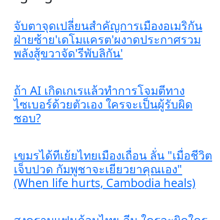
จับตาจุดเปลี่ยนสำคัญการเมืองอเมริกัน
ฝ่ายซ้าย'เดโมแครต'ผงาดประกาศรวม
พลังสู้ขวาจัด'รีพับลิกัน'
ถ้า AI เกิดเกเรแล้วทำการโจมตีทาง
ไซเบอร์ด้วยตัวเอง ใครจะเป็นผู้รับผิด
ชอบ?
เขมรได้ทีเย้ยไทยเมืองเถื่อน ลั่น "เมื่อชีวิต
เจ็บปวด กัมพูชาจะเยียวยาคุณเอง"
(When life hurts, Cambodia heals)
สงครามแฟนด้อมไทย-จีน ใครจะผิดใคร