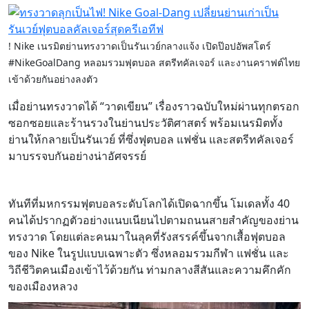
! Nike เนรมิตย่านทรงวาดเป็นรันเวย์กลางแจ้ง เปิดป๊อปอัพสโตร์
#NikeGoalDang หลอมรวมฟุตบอล สตรีทคัลเจอร์ และงานคราฟต์ไทย
เข้าด้วยกันอย่างลงตัว
เมื่อย่านทรงวาดได้ “วาดเขียน” เรื่องราวฉบับใหม่ผ่านทุกตรอก
ซอกซอยและร้านรวงในย่านประวัติศาสตร์ พร้อมเนรมิตทั้ง
ย่านให้กลายเป็นรันเวย์ ที่ซึ่งฟุตบอล แฟชั่น และสตรีทคัลเจอร์
มาบรรจบกันอย่างน่าอัศจรรย์
ทันทีที่มหกรรมฟุตบอลระดับโลกได้เปิดฉากขึ้น โมเดลทั้ง 40
คนได้ปรากฏตัวอย่างแนบเนียนไปตามถนนสายสำคัญของย่าน
ทรงวาด โดยแต่ละคนมาในลุคที่รังสรรค์ขึ้นจากเสื้อฟุตบอล
ของ Nike ในรูปแบบเฉพาะตัว ซึ่งหลอมรวมกีฬา แฟชั่น และ
วิถีชีวิตคนเมืองเข้าไว้ด้วยกัน ท่ามกลางสีสันและความคึกคัก
ของเมืองหลวง