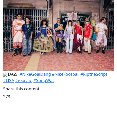
TAGS:
#NikeGoalDang
#NikeFootball
#RiptheScript
#LISA
#ทรงวาด
#SongWat
Share this content :
273