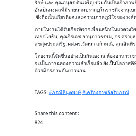
รักษ์ และ คุณอนุสร ตันเจริญ ร่วมกันเป็นเจ้าภาพ
อันเป็นมงคลที่มีรายนามปรากฏในราชกิจจานุเบก
ซึ่งถือเป็นเกียรติยศและความภาคภูมิใจของวงศ์ต
ภายในงานได้รับเกียรติจากเพื่อนสนิทในแวดวงวิช
เทอดโยธิน, คุณจิรเดช อานุภาวธรรม, ดร.ศรายุธ แส
สุขสุดประเสริฐ, ผศ.ดร.วัฒนา แก้วมณี, คุณอินท
โดยงานนี้จัดขึ้นอย่างเป็นกันเอง ณ ห้องอาหารเช
จะเป็นการฉลองความสำเร็จแล้ว ยังเป็นโอกาสดีท
ด้วยมิตรภาพอันยาวนาน
TAGS:
#ภรณีลีนุตพงษ์
#เครื่องราชอิสริยภรณ์
Share this content :
824