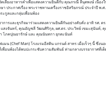
จัดเลี้ยงอาหารค่ำเพื่อแสดงความยินดีกับ คุณภรณี ลีนุตพงษ์ เนื่อง
ษา ประกาศเรื่อง พระราชทานเครื่องราชอิสริยภรณ์ ประจำปี พ.ศ.
ระกูลและกลุ่มเพื่อนพ้อง
าการและธุรกิจมาร่วมแสดงความยินดีกันอย่างคับคั่ง อาทิ รศ. ดร.
งจันทร์, คุณอัญชลี วัฒนศิริกุล, ผศ.ดร. ประวิทย์ เขมะสุนันท์, ค
ิรา โภคปุณยารักษ์ และ คุณนันทกา ยุกตะนันท์
ฟแมน (Chef Man) โรงแรมอีสติน แกรนด์ สาทร เมื่อเร็วๆ นี้ ซึ่งน
ี่เพื่อนพ้องได้พบปะกระชับความสัมพันธ์ ท่ามกลางบรรยากาศที่เต