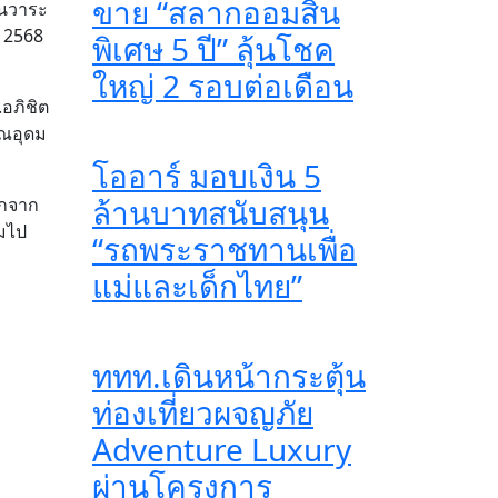
ขาย “สลากออมสิน
ในวาระ
 2568
พิเศษ 5 ปี” ลุ้นโชค
ใหญ่ 2 รอบต่อเดือน
อภิชิต
ุณอุดม
โออาร์ มอบเงิน 5
ล้านบาทสนับสนุน
อกจาก
็มไป
“รถพระราชทานเพื่อ
แม่และเด็กไทย”
ททท.เดินหน้ากระตุ้น
ท่องเที่ยวผจญภัย
Adventure Luxury
ผ่านโครงการ