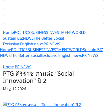
Home
POLITICS
BUSINESS
INVESTMENT
WORLD
Sustain BIZ
NEWS
The Better Social
Exclusive English news
PR NEWS
Home
POLITICS
BUSINESS
INVESTMENT
WORLD
Sustain BIZ
NEWS
The Better Social
Exclusive English news
PR NEWS
Home
PR NEWS
PTG-ศิริราช สานต่อ “Social
Innovation” ปี 2
May, 12 2026