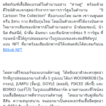
ผลิตภัณฑ์เสื้อยืดแบรนด์ในตำนานอย่าง “ห่านคู่” พร้อมด้วย
ดีไซน์ตัวละครสุดน่ารักจากรายการการ์ตูนในตำนาน “9
Cartoon The Collection” ที่ออกแบบโดย ณภพ เชาวนพูนผล
หรือ อิสระ กวง ศิลปินรุ่นใหม่ โดยเป็นตัวละครที่ได้แรงบันดาล
ใจมาจากเสียงของนักพากย์ในตำนานอย่าง น้าต๋อยเซมเบ้, น้า
นิด ศันสนีย์, น้าติ๋ม ฉันทนา และทีมนักพากย์ช่อง 9 การ์ตูน ที่
ก่อนหน้านี้ได้ถูกปล่อยออกมาในรูปแบบของสะสมดิจิทัลรูป
แบบ NFT ที่มาพร้อมเสียงนักพากย์ให้แฟนคลับได้สะสมกันบน
Bitkub NFT
โดยทางดีไซเนอร์ของแบรนด์ห่านคู่ ได้หยิบเอาตัวละครสุดน่า
รักที่ถูกปล่อยออกมาแล้วทั้ง 5 รูปแบบ ได้แก่ WOONKROB (วุ้น
กรอบ), JUMPU (จั้มปุ), DOYLE (ดอยล์), PIXCEE (พิกจี้) และ
BORKO (บอร์โก้) ในรูปแบบดิจิทัลอาร์ต มาผสานและดีไซน์ลง
บนเสื้อยืดคุณภาพดีจากแบรนด์ห่านคู่ โดยเอามาจับคู่เพิ่มกับ
สีสัน ความสนุกสนาน จนออกมาเป็นคอลเลกชันเสื้อยืดสุดน่า