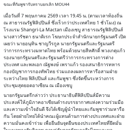
ขณะที่กัมพูชารับทราบยกเลิก MOU44
เมื่อวันที่ 7 พฤษภาคม 2569 เวลา 19.45 น. (ตามเวลาท้องถิ่น
ณ สาธารณรัฐฟิลิปปินส์ ซึ่งเร็วกว่าประเทศไทย 1 ชั่วโมง) ณ
โรงแรม Shangri-La Mactan เมืองเซบู สาธารณรัฐฟิลิปปินส์
นางสาวรัชดา ธนาดิเรก โฆษกประจำสำนักนายกรัฐมนตรี เปิด
เผยว่า นายอนุทิน ชาญวีรกูล นายกรัฐมนตรีและรัฐมนตรี
ว่าการกระทรวงมหาดไทย พร้อมด้วยนายสีหศักดิ์ พวงเกตุแก้ว
รองนายกรัฐมนตรีและรัฐมนตรีว่าการกระทรวงการต่าง
ประเทศ และพลเอก ณัฐพงษ์ เพราแก้ว รองเสนาธิการทหาร
กองบัญชาการกองทัพไทย ร่วมแถลงผลการหารือสามฝ่าย
ระหว่างไทย ฟิลิปปินส์ และกัมพูชา ซึ่งจัดขึ้นระหว่างการ
ประชุมสุดยอดอาเซียน ณ เมืองเซบู
นายกรัฐมนตรีกล่าวว่า ประธานาธิบดีฟิลิปปินส์มีความ
ประสงค์ให้ภูมิภาคอาเซียนดำรงบรรยากาศแห่งความร่วมมือ
และความเข้าใจอันดี จึงได้เชิญผู้นำไทยและกัมพูชาร่วมหารือ
กัน โดยฝ่ายไทยได้นำคณะผู้แทนด้านการต่างประเทศและฝ่าย
ความมั่นคงเข้าร่วม เพื่อยืนยันจุดยืนของประเทศไทยที่ยึดมั่น