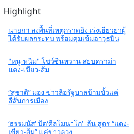
Highlight
นายกฯ ลงพื้นที่เหตุกราดยิง เร่งเยียวยาผู้
ได้รับผลกระทบ พร้อมคุมเข้มอาวุธปืน
"หนู-หนิม" โชว์ซีนหวาน สยบดราม่า
แดง-เขียว-ส้ม
“สุชาติ“ มอง ข่าวลือรัฐบาลข้ามขั้วแค่
สีสันการเมือง
‘ธรรมนัส’ ปัด‘ดีลโมนาโก’ ลั่น สูตร “แดง-
เขียว-ส้ม” แค่ข่าวลวง