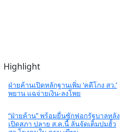
Highlight
ฝ่ายค้านเปิดหลักฐานเพิ่ม ‘คดีโกง สว.’
พยาน แฉจ่ายเงิน-ลงโพย
“ฝ่ายค้าน” พร้อมยื่นซักฟอกรัฐบาลหลัง
เปิดสภา ปลาย ส.ค.นี้ ลั่นจัดเต็มปมฮั้ว