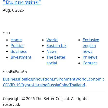
"มิน อ่อง หล่าย"
Aug, 6 2026
ข่าว
Home
World
Exclusive
Politics
Sustain biz
english
Business
News
news
Investment
The better
Pr news
social
Contact
ข่าวฮิตติดแท็ก
Business
Politics
Innovation
Environment
World
Economic
COVID-19
Crypto
Ukraine
Russia
China
Thailand
Copyright © 2026 The Better Co., Ltd. All rights
reserved.