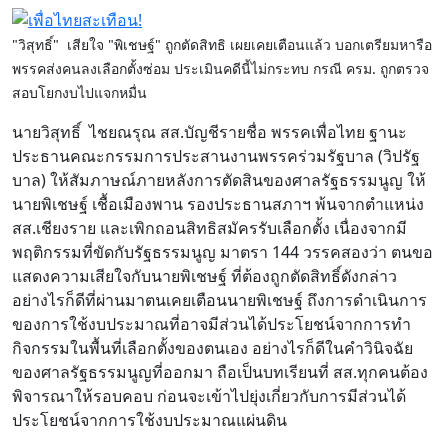
"วิสุทธิ์" เสียใจ "พิเชษฐ์" ถูกตัดสิทธิ เผยเคยเตือนแล้ว บอกเตรียมหารือ
พรรคส่งคนลงเลือกตั้งซ่อม ประเมินคดีนี้ไม่กระทบ กรณี ครม. ถูกตรวจ
สอบโยกงบไปแจกหมื่น
นายวิสุทธิ์ ไชยณรุณ สส.บัญชีรายชื่อ พรรคเพื่อไทย ฐานะ
ประธานคณะกรรมการประสานงานพรรคร่วมรัฐบาล (วิปรัฐ
บาล) ให้สัมภาษณ์ภายหลังการตัดสินของศาลรัฐธรรมนูญ ให้
นายพิเชษฐ์ เชื้อเมืองพาน รองประธานสภาฯ พ้นจากตำแหน่ง
สส.เชียงราย และเพิกถอนสิทธิสมัครรับเลือกตั้ง เนื่องจากมี
พฤติกรรมที่ขัดกับรัฐธรรมนูญ มาตรา 144 วรรคสองว่า ตนขอ
แสดงความเสียใจกับนายพิเชษฐ์ ที่ต้องถูกตัดสิทธิ์ดังกล่าว
อย่างไรก็ดีที่ผ่านมาตนเคยเตือนนายพิเชษฐ์ ถึงการดำเนินการ
ของการใช้งบประมาณที่อาจมีส่วนได้ประโยชน์จากการทำ
กิจกรรมในพื้นที่เลือกตั้งของตนเอง อย่างไรก็ดีในคำวินิจฉัย
ของศาลรัฐธรรมนูญที่ออกมา ถือเป็นบทเรียนที่ สส.ทุกคนต้อง
พิจารณาให้รอบคอบ ก่อนจะเข้าไปยุ่งเกี่ยวกับการมีส่วนได้
ประโยชน์จากการใช้งบประมาณแผ่นดิน