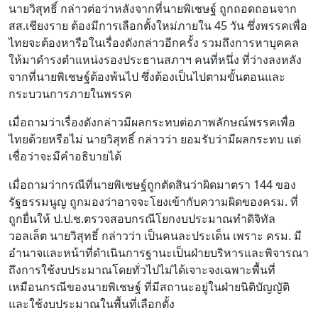
นายวิสุทธิ์ กล่าวต่อว่าหลังจากที่นายพิเชษฐ์ ถูกถอดถอนจาก
สส.เชียงราย ต้องมีการเลือกตั้งใหม่ภายใน 45 วัน ซึ่งพรรคเพื่อ
ไทยจะต้องหารือในเรื่องดังกล่าวอีกครั้ง รวมถึงการหาบุคคล
ให้มาดำรงตำแหน่งรองประธานสภาฯ คนที่หนึ่ง ที่ว่างลงหลัง
จากที่นายพิเชษฐ์ต้องพ้นไป ซึ่งต้องเป็นไปตามขั้นตอนและ
กระบวนการภายในพรรค
เมื่อถามว่าเรื่องดังกล่าวมีผลกระทบต่อภาพลักษณ์พรรคเพื่อ
ไทยด้วยหรือไม่ นายวิสุทธิ์ กล่าวว่า ยอมรับว่ามีผลกระทบ แต่
เชื่อว่าจะมีคำอธิบายได้
เมื่อถามว่ากรณีที่นายพิเชษฐ์ถูกตัดสินว่าผิดมาตรา 144 ของ
รัฐธรรมนูญ ถูกมองว่าอาจจะโยงเข้ากับความผิดของครม. ที่
ถูกยื่นให้ ป.ป.ช.ตรวจสอบกรณีโยกงบประมาณทำดิจิทัล
วอลเล็ต นายวิสุทธิ์ กล่าวว่า เป็นคนละประเด็น เพราะ ครม. มี
อำนาจและหน้าที่ดำเนินการฐานะเป็นฝ่ายบริหารและพิจารณา
ถึงการใช้งบประมาณโดยทั่วไปไม่ได้เจาะจงเฉพาะพื้นที่
เหมือนกรณีของนายพิเชษฐ์ ที่มีสถานะอยู่ในฝ่ายนิติบัญญัติ
และใช้งบประมาณในพื้นที่เลือกตั้ง