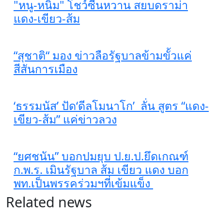
"หนู-หนิม" โชว์ซีนหวาน สยบดราม่า
แดง-เขียว-ส้ม
“สุชาติ“ มอง ข่าวลือรัฐบาลข้ามขั้วแค่
สีสันการเมือง
‘ธรรมนัส’ ปัด‘ดีลโมนาโก’ ลั่น สูตร “แดง-
เขียว-ส้ม” แค่ข่าวลวง
“ยศชนัน” บอกปมยุบ ป.ย.ป.ยึดเกณฑ์
ก.พ.ร. เมินรัฐบาล ส้ม เขียว แดง บอก
พท.เป็นพรรคร่วมฯที่เข้มแข็ง
Related news