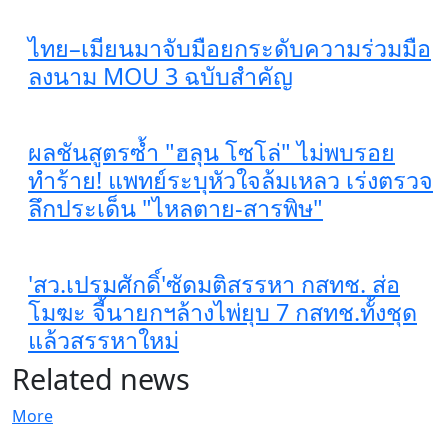
ไทย–เมียนมาจับมือยกระดับความร่วมมือ
ลงนาม MOU 3 ฉบับสำคัญ
ผลชันสูตรซ้ำ "ฮลุน โซโล่" ไม่พบรอย
ทำร้าย! แพทย์ระบุหัวใจล้มเหลว เร่งตรวจ
ลึกประเด็น "ไหลตาย-สารพิษ"
'สว.เปรมศักดิ์'ซัดมติสรรหา กสทช. ส่อ
โมฆะ จี้นายกฯล้างไพ่ยุบ 7 กสทช.ทั้งชุด
แล้วสรรหาใหม่
Related news
More