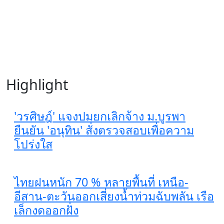
Highlight
'วรศิษฎ์' แจงปมยกเลิกจ้าง ม.บูรพา
ยืนยัน 'อนุทิน' สั่งตรวจสอบเพื่อความ
โปร่งใส
ไทยฝนหนัก 70 % หลายพื้นที่ เหนือ-
อีสาน-ตะวันออกเสี่ยงน้ำท่วมฉับพลัน เรือ
เล็กงดออกฝั่ง