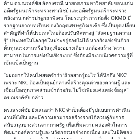
ด้าน ดร.ณรงค์ชัย อัครเศรณี นายกสภามหาวิทยาลัยขอนแก่น
อดีตรัฐมนตรีกระทรวงพาณิชย์ และอดีตรัฐมนตรีกระทรวง
พลังงาน กล่าวปาฐกถาพิเศษ โดยระบุว่า การก่อตั้ง OKMD มี
รากฐานจากบทเรียนของวิกฤตเศรษฐกิจเอเชีย ซึ่งเป็นจุดเปลี่ยน
สำคัญที่ทำให้ประเทศไทยต้องปรับทิศทางสู่ “สังคมฐานความ
รู้” ประเทศในโลกยุคใหม่จะอยู่รอดไม่ได้ หากยังแข่งขันด้วย
ต้นทุนแรงงานหรือวัสดุเพียงอย่างเดียว แต่ต้องสร้าง ‘ความ
สามารถในการแข่งขันเชิงระบบ’ ซึ่งต้องมีระบบนิเวศความรู้ที่
เข้มแข็งเป็นฐาน
“ผมอยากให้คนไทยจดจำว่า ‘ถ้าอยากรู้อะไร ให้นึกถึง NKC’
เพราะ NKC ต้องเป็นศูนย์กลางที่สร้างคุณค่าของความรู้ และ
เชื่อมโยงทุกภาคส่วนเข้าด้วยกัน ไม่ใช่เพียงแค่แหล่งข้อมูล”
ดร.ณรงค์ชัย กล่าว
ดร.ณรงค์ชัย ยังเสนอว่า NKC จำเป็นต้องมีรูปแบบการดำเนิน
งานที่ยั่งยืน และมีความสามารถสร้างรายได้ควบคู่กับการ
สนับสนุนบางส่วนจากภาครัฐ เพื่อเพิ่มความคล่องตัวในการ
พัฒนาองค์ความรู้และนวัตกรรมอย่างต่อเนื่อง และในมิติของ