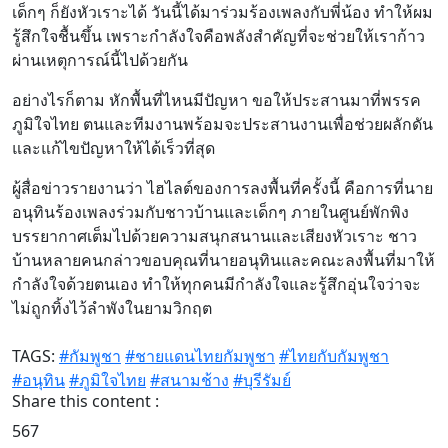
เด็กๆ ก็ยังหัวเราะได้ วันนี้ได้มาร่วมร้องเพลงกับพี่น้อง ทำให้ผม
รู้สึกใจชื้นขึ้น เพราะกำลังใจคือพลังสำคัญที่จะช่วยให้เราก้าว
ผ่านเหตุการณ์นี้ไปด้วยกัน
อย่างไรก็ตาม หักพื้นที่ไหนมีปัญหา ขอให้ประสานมาที่พรรค
ภูมิใจไทย ตนและทีมงานพร้อมจะประสานงานเพื่อช่วยผลักดัน
และแก้ไขปัญหาให้ได้เร็วที่สุด
ผู้สื่อข่าวรายงานว่า ไฮไลต์ของการลงพื้นที่ครั้งนี้ คือการที่นาย
อนุทินร้องเพลงร่วมกับชาวบ้านและเด็กๆ ภายในศูนย์พักพิง
บรรยากาศเต็มไปด้วยความสนุกสนานและเสียงหัวเราะ ชาว
บ้านหลายคนกล่าวขอบคุณที่นายอนุทินและคณะลงพื้นที่มาให้
กำลังใจด้วยตนเอง ทำให้ทุกคนมีกำลังใจและรู้สึกอุ่นใจว่าจะ
ไม่ถูกทิ้งไว้ลำพังในยามวิกฤต
TAGS:
#กัมพูชา
#ชายแดนไทยกัมพูชา
#ไทยกับกัมพูชา
#อนุทิน
#ภูมิใจไทย
#สนามช้าง
#บุรีรัมย์
Share this content :
567