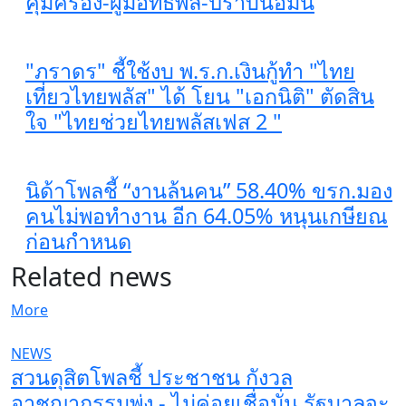
คุ้มครอง-ผู้มีอิทธิพล-ปราบนอมินี
"ภราดร" ชี้ใช้งบ พ.ร.ก.เงินกู้ทำ "ไทย
เที่ยวไทยพลัส" ได้ โยน "เอกนิติ" ตัดสิน
ใจ "ไทยช่วยไทยพลัสเฟส 2 "
นิด้าโพลชี้ “งานล้นคน” 58.40% ขรก.มอง
คนไม่พอทำงาน อีก 64.05% หนุนเกษียณ
ก่อนกำหนด
Related news
More
NEWS
สวนดุสิตโพลชี้ ประชาชน กังวล
อาชญากรรมพุ่ง - ไม่ค่อยเชื่อมั่น รัฐบาลจะ