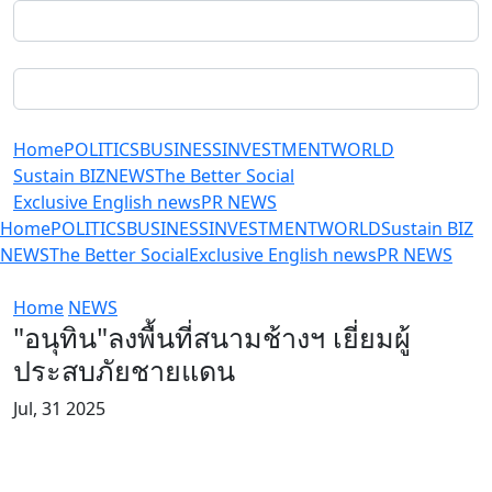
Home
POLITICS
BUSINESS
INVESTMENT
WORLD
Sustain BIZ
NEWS
The Better Social
Exclusive English news
PR NEWS
Home
POLITICS
BUSINESS
INVESTMENT
WORLD
Sustain BIZ
NEWS
The Better Social
Exclusive English news
PR NEWS
Home
NEWS
"อนุทิน"ลงพื้นที่สนามช้างฯ เยี่ยมผู้
ประสบภัยชายแดน
Jul, 31 2025