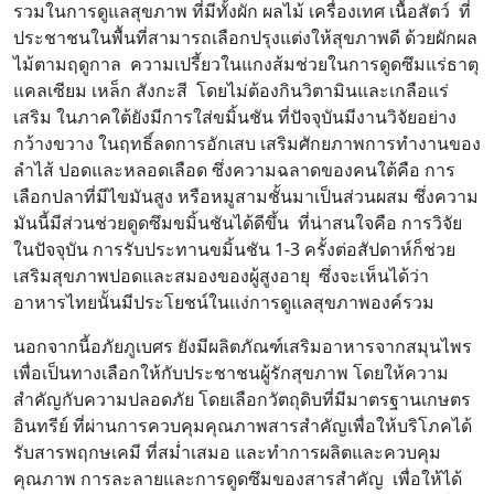
รวมในการดูแลสุขภาพ ที่มีทั้งผัก ผลไม้ เครื่องเทศ เนื้อสัตว์ ที่
ประชาชนในพื้นที่สามารถเลือกปรุงแต่งให้สุขภาพดี ด้วยผักผล
ไม้ตามฤดูกาล ความเปรี้ยวในแกงส้มช่วยในการดูดซึมแร่ธาตุ
แคลเซียม เหล็ก สังกะสี โดยไม่ต้องกินวิตามินและเกลือแร่
เสริม ในภาคใต้ยังมีการใส่ขมิ้นชัน ที่ปัจจุบันมีงานวิจัยอย่าง
กว้างขวาง ในฤทธิ์ลดการอักเสบ เสริมศักยภาพการทำงานของ
ลำไส้ ปอดและหลอดเลือด ซึ่งความฉลาดของคนใต้คือ การ
เลือกปลาที่มีไขมันสูง หรือหมูสามชั้นมาเป็นส่วนผสม ซึ่งความ
มันนี้มีส่วนช่วยดูดซึมขมิ้นชันได้ดีขึ้น ที่น่าสนใจคือ การวิจัย
ในปัจจุบัน การรับประทานขมิ้นชัน 1-3 ครั้งต่อสัปดาห์ก็ช่วย
เสริมสุขภาพปอดและสมองของผู้สูงอายุ ซึ่งจะเห็นได้ว่า
อาหารไทยนั้นมีประโยชน์ในแง่การดูแลสุขภาพองค์รวม
นอกจากนี้อภัยภูเบศร ยังมีผลิตภัณฑ์เสริมอาหารจากสมุนไพร
เพื่อเป็นทางเลือกให้กับประชาชนผู้รักสุขภาพ โดยให้ความ
สำคัญกับความปลอดภัย โดยเลือกวัตถุดิบที่มีมาตรฐานเกษตร
อินทรีย์ ที่ผ่านการควบคุมคุณภาพสารสำคัญเพื่อให้บริโภคได้
รับสารพฤกษเคมี ที่สม่ำเสมอ และทำการผลิตและควบคุม
คุณภาพ การละลายและการดูดซึมของสารสำคัญ เพื่อให้ได้