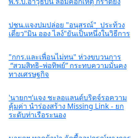
พ.ร.บ.อาวุธปืน ล้อมคอกเหตุ กราดยิง
ปชน.แจงปมปล่อย "อนุสรณ์" ประท้วง
เดี่ยว"มิน ออง ไลง์"ยันเป็นหนึ่งในวิธีการ
"กกร.และเพื่อนไม่ทน" ห่วงขบวนการ
“สวมสิทธิ–พ่อทิพย์” กระทบความมั่นคง
ทางเศรษฐกิจ
'นายกฯ'แจง ชะลอแลนด์บริดจ์รอความ
คุ้มค่า นำร่องสร้าง Missing Link - ยก
ระดับท่าเรือระนอง