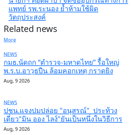
นายกฯ ทอดผ้าป่า จัดซื้ออุปกรณ์ทางการ
แพทย์ รพ.ระนอง ย้ำห้ามใช้ผิด
วัตถุประสงค์
Related news
More
NEWS
กมธ.นัดถก “ตำรวจ-มหาดไทย” รื้อใหญ่
พ.ร.บ.อาวุธปืน ล้อมคอกเหตุ กราดยิง
Aug, 9 2026
NEWS
ปชน.แจงปมปล่อย "อนุสรณ์" ประท้วง
เดี่ยว"มิน ออง ไลง์"ยันเป็นหนึ่งในวิธีการ
Aug, 9 2026