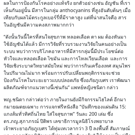
ผลในการป้องกันโรคอย่างแท้จริง ยกตัวอย่างเช่น อัญชัน ที่เรา
เห็นกันอยู่นั้น มีสารในกลุ่ม anthocyanins ที่สูงอันดับต้นๆ เมื่อ
เทียบกับผลไม้ตระกูลเบอร์รี่ที่มีราคาสูง แต่ที่น่าสนใจคือ สาร
ในอัญชันมีความคงสภาพมากกว่า
“ดังนั้นวันนี้ใครที่สนใจสุขภาพ หลอดเลือด ตา ผม ต้องหันมา
ใช้อัญชันได้แล้ว มีการวิจัยที่รวบรวมงานวิจัยในคนอย่างเป็น
ระบบ พบว่าการบริโภคอาหารที่มีสารกลุ่มนี้มีประโยชน์ต่อ
หัวใจและหลอดเลือด ไขมัน และการไหลเวียนเลือด และการ
วิจัยเชิงระบาดวิทยาสมัยใหม่ พบว่าการกินเครื่องเทศ สมุนไพร
ในปริมาณไม่มาก พร้อมการปรับเปลี่ยนพฤติกรรมจะช่วย
ป้องกันโรคในระยะยาวแบบปลอดภัย ซึ่งอภัยภูเบศร เราพัฒนา
ผลิตภัณฑ์จากแนวทางนี้เช่นกัน” แพทย์หญิงชนิดา กล่าว
พญ.ชนิดา กล่าวต่อว่า ภายในงานยังมีกิจกรรมไฮไลต์ อีกมา
กมายฌดยเฉพาะ การแจกฟรีหนังสือ “บันทึกของแผ่นดิน 15:
แกงส้มทั่วทิศถิ่นไทย ใส่ใจสุขภาพ” วันละ 200 เล่ม ซึ่ง
ดร.ภญ.สุภาภรณ์ ปิติพร เลขาธิการมูลนิธิโรงพยาบาล
เจ้าพระยาอภัยภูเบศร ได้ทุ่มเทเวลากว่า 3 ปี ลงพื้นที่ สัมภาษณ์