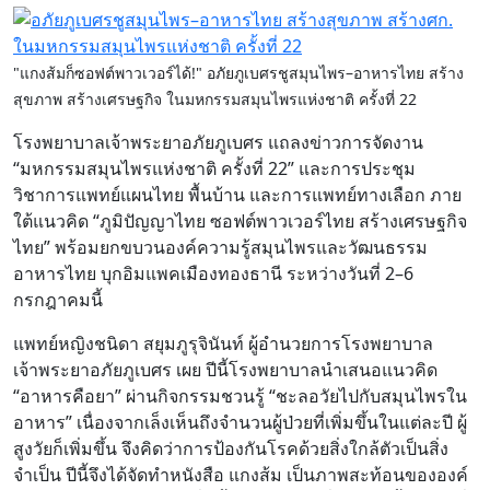
"แกงส้มก็ซอฟต์พาวเวอร์ได้!" อภัยภูเบศรชูสมุนไพร–อาหารไทย สร้าง
สุขภาพ สร้างเศรษฐกิจ ในมหกรรมสมุนไพรแห่งชาติ ครั้งที่ 22
โรงพยาบาลเจ้าพระยาอภัยภูเบศร แถลงข่าวการจัดงาน
“มหกรรมสมุนไพรแห่งชาติ ครั้งที่ 22” และการประชุม
วิชาการแพทย์แผนไทย พื้นบ้าน และการแพทย์ทางเลือก ภาย
ใต้แนวคิด “ภูมิปัญญาไทย ซอฟต์พาวเวอร์ไทย สร้างเศรษฐกิจ
ไทย” พร้อมยกขบวนองค์ความรู้สมุนไพรและวัฒนธรรม
อาหารไทย บุกอิมแพคเมืองทองธานี ระหว่างวันที่ 2–6
กรกฎาคมนี้
แพทย์หญิงชนิดา สยุมภูรุจินันท์ ผู้อำนวยการโรงพยาบาล
เจ้าพระยาอภัยภูเบศร เผย ปีนี้โรงพยาบาลนำเสนอแนวคิด
“อาหารคือยา” ผ่านกิจกรรมชวนรู้ “ชะลอวัยไปกับสมุนไพรใน
อาหาร” เนื่องจากเล็งเห็นถึงจำนวนผู้ป่วยที่เพิ่มขึ้นในแต่ละปี ผู้
สูงวัยก็เพิ่มขึ้น จึงคิดว่าการป้องกันโรคด้วยสิ่งใกล้ตัวเป็นสิ่ง
จำเป็น ปีนี้จึงได้จัดทำหนังสือ แกงส้ม เป็นภาพสะท้อนขององค์