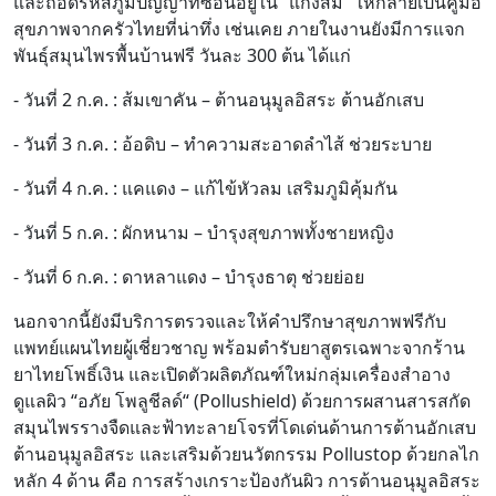
และถอดรหัสภูมิปัญญาที่ซ่อนอยู่ใน “แกงส้ม” ให้กลายเป็นคู่มือ
สุขภาพจากครัวไทยที่น่าทึ่ง เช่นเคย ภายในงานยังมีการแจก
พันธุ์สมุนไพรพื้นบ้านฟรี วันละ 300 ต้น ได้แก่
- วันที่ 2 ก.ค. : ส้มเขาคัน – ต้านอนุมูลอิสระ ต้านอักเสบ
- วันที่ 3 ก.ค. : อ้อดิบ – ทำความสะอาดลำไส้ ช่วยระบาย
- วันที่ 4 ก.ค. : แคแดง – แก้ไข้หัวลม เสริมภูมิคุ้มกัน
- วันที่ 5 ก.ค. : ผักหนาม – บำรุงสุขภาพทั้งชายหญิง
- วันที่ 6 ก.ค. : ดาหลาแดง – บำรุงธาตุ ช่วยย่อย
นอกจากนี้ยังมีบริการตรวจและให้คำปรึกษาสุขภาพฟรีกับ
แพทย์แผนไทยผู้เชี่ยวชาญ พร้อมตำรับยาสูตรเฉพาะจากร้าน
ยาไทยโพธิ์เงิน และเปิดตัวผลิตภัณฑ์ใหม่กลุ่มเครื่องสำอาง
ดูแลผิว “อภัย โพลูชีลด์“ (Pollushield) ด้วยการผสานสารสกัด
สมุนไพรรางจืดและฟ้าทะลายโจรที่โดเด่นด้านการต้านอักเสบ
ต้านอนุมูลอิสระ และเสริมด้วยนวัตกรรม Pollustop ด้วยกลไก
หลัก 4 ด้าน คือ การสร้างเกราะป้องกันผิว การต้านอนุมูลอิสระ