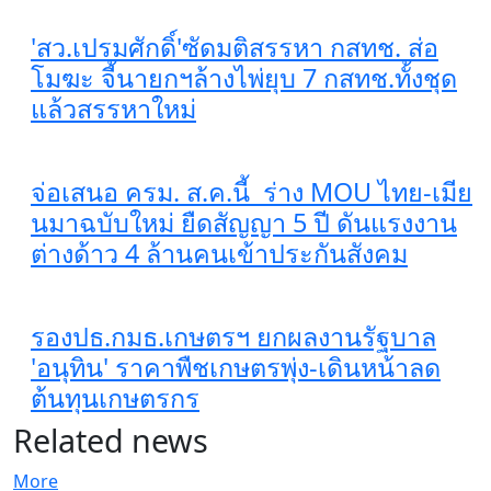
'สว.เปรมศักดิ์'ซัดมติสรรหา กสทช. ส่อ
โมฆะ จี้นายกฯล้างไพ่ยุบ 7 กสทช.ทั้งชุด
แล้วสรรหาใหม่
จ่อเสนอ ครม. ส.ค.นี้ ร่าง MOU ไทย-เมีย
นมาฉบับใหม่ ยืดสัญญา 5 ปี ดันแรงงาน
ต่างด้าว 4 ล้านคนเข้าประกันสังคม
รองปธ.กมธ.เกษตรฯ ยกผลงานรัฐบาล
'อนุทิน' ราคาพืชเกษตรพุ่ง-เดินหน้าลด
ต้นทุนเกษตรกร
Related news
More