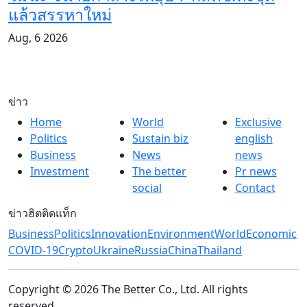
แล้วสรรหาใหม่
Aug, 6 2026
ข่าว
Home
World
Exclusive
Politics
Sustain biz
english
Business
News
news
Investment
The better
Pr news
social
Contact
ข่าวฮิตติดแท็ก
Business
Politics
Innovation
Environment
World
Economic
COVID-19
Crypto
Ukraine
Russia
China
Thailand
Copyright © 2026 The Better Co., Ltd. All rights
reserved.