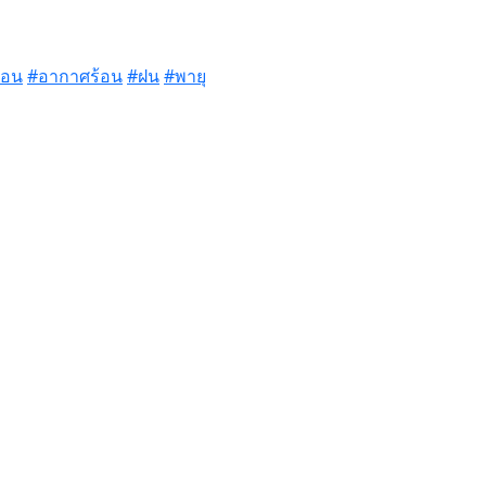
้อน
#อากาศร้อน
#ฝน
#พายุ