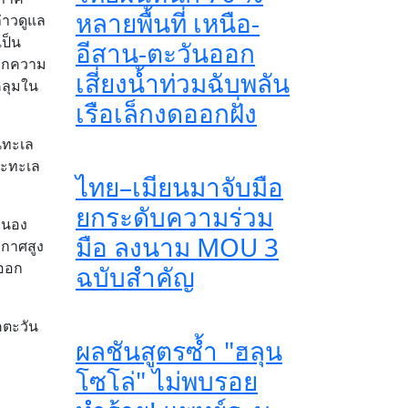
หลายพื้นที่ เหนือ-
่าวดูแล
ป็น
อีสาน-ตะวันออก
จากความ
เสี่ยงน้ำท่วมฉับพลัน
คลุมใน
เรือเล็กงดออกฝั่ง
นทะเล
ละทะเล
ไทย–เมียนมาจับมือ
ยกระดับความร่วม
คะนอง
มือ ลงนาม MOU 3
ากาศสูง
ออก
ฉบับสำคัญ
คตะวัน
ผลชันสูตรซ้ำ "ฮลุน
โซโล่" ไม่พบรอย