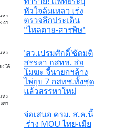
ทำร้าย! แพทย์ระบุ
หัวใจล้มเหลว เร่ง
แห่ง
ตรวจลึกประเด็น
8-41
"ไหลตาย-สารพิษ"
'สว.เปรมศักดิ์'ซัดมติ
แห่ง
สรรหา กสทช. ส่อ
ยงใต้
โมฆะ จี้นายกฯล้าง
ไพ่ยุบ 7 กสทช.ทั้งชุด
แล้วสรรหาใหม่
แห่ง
องศา
จ่อเสนอ ครม. ส.ค.นี้
ร่าง MOU ไทย-เมีย