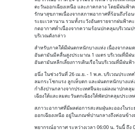
ตะวันออกเฉียงเหนือ และภาคกลาง โดยมีฝนฟ้า
รักษาสุขภาพเนื่องจากสภาพอากาศที่ร้อนถึงร้อน
ระยะเวลานาน รวมทั้งระวังอันตรายจากฝนฟ้าคะนอง
กดอากาศต่ำเนื่องจากความร้อนปกคลุมบริเวณป
บริเวณดังกล่าว
สำหรับภาคใต้มีฝนตกหนักบางแห่ง เนื่องจากลมต
อันดามันมีคลื่นสูงประมาณ 1 เมตร บริเวณที่มี
อันดามันหลีกเลี่ยงการเดินเรือในบริเวณที่มีฝนฟ้
อนึ่ง ในช่วงวันที่ 26 เม.ย. - 1 พ.ค. บริเวณป
ลมกระโชกแรง ลูกเห็บตก และฝนตกหนักบางแห่ง รวม
กำลังปานกลางจากประเทศจีนจะแผ่ลงมาปกคลุม
เฉียงใต้และลมตะวันตกเฉียงใต้พัดปกคลุมประ
สภาวะอากาศที่มีผลต่อการสะสมฝุ่นละอองในระ
ออกเฉียงเหนือ อยู่ในเกณฑ์ปานกลางถึงค่อนข้างม
พยากรณ์อากาศ ระหว่างเวลา 06:00 น. วันนี้ ถึง 06: