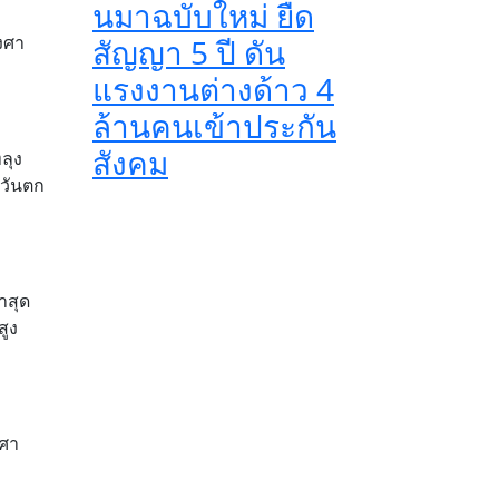
นมาฉบับใหม่ ยืด
งศา
สัญญา 5 ปี ดัน
แรงงานต่างด้าว 4
ล้านคนเข้าประกัน
สังคม
ลุง
ะวันตก
ำสุด
สูง
งศา