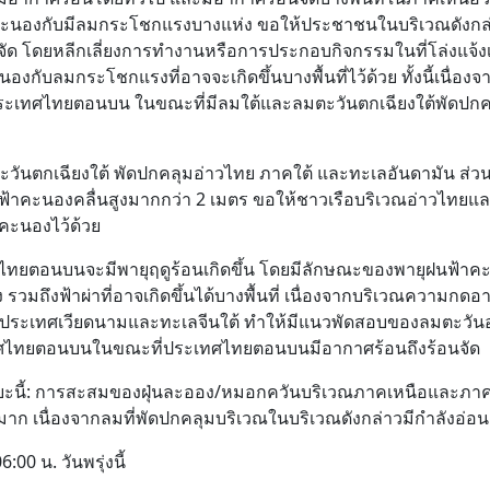
คะนองกับมีลมกระโชกแรงบางแห่ง ขอให้ประชาชนในบริเวณดังกล
จัด โดยหลีกเลี่ยงการทำงานหรือการประกอบกิจกรรมในที่โล่งแจ้งเ
กับลมกระโชกแรงที่อาจจะเกิดขึ้นบางพื้นที่ไว้ด้วย ทั้งนี้เนื่อง
ระเทศไทยตอนบน ในขณะที่มีลมใต้และลมตะวันตกเฉียงใต้พัดปก
ะวันตกเฉียงใต้ พัดปกคลุมอ่าวไทย ภาคใต้ และทะเลอันดามัน ส่ว
ฝนฟ้าคะนองคลื่นสูงมากกว่า 2 เมตร ขอให้ชาวเรือบริเวณอ่าวไทยแ
าคะนองไว้ด้วย
ระเทศไทยตอนบนจะมีพายุฤดูร้อนเกิดขึ้น โดยมีลักษณะของพายุฝนฟ้า
ถึงฟ้าผ่าที่อาจเกิดขึ้นได้บางพื้นที่ เนื่องจากบริเวณความกดอ
ประเทศเวียดนามและทะเลจีนใต้ ทำให้มีแนวพัดสอบของลมตะวัน
เทศไทยตอนบนในขณะที่ประเทศไทยตอนบนมีอากาศร้อนถึงร้อนจัด
ยะนี้: การสะสมของฝุ่นละออง/หมอกควันบริเวณภาคเหนือและภา
าก เนื่องจากลมที่พัดปกคลุมบริเวณในบริเวณดังกล่าวมีกำลังอ่อน
00 น. วันพรุ่งนี้