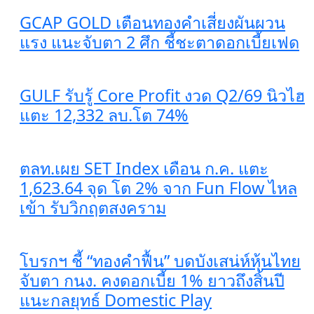
GCAP GOLD เตือนทองคำเสี่ยงผันผวน
แรง แนะจับตา 2 ศึก ชี้ชะตาดอกเบี้ยเฟด
GULF รับรู้ Core Profit งวด Q2/69 นิวไฮ
แตะ 12,332 ลบ.โต 74%
ตลท.เผย SET Index เดือน ก.ค. แตะ
1,623.64 จุด โต 2% จาก Fun Flow ไหล
เข้า รับวิกฤตสงคราม
โบรกฯ ชี้ “ทองคำฟื้น” บดบังเสน่ห์หุ้นไทย
จับตา กนง. คงดอกเบี้ย 1% ยาวถึงสิ้นปี
แนะกลยุทธ์ Domestic Play