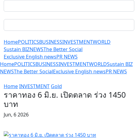
Home
POLITICS
BUSINESS
INVESTMENT
WORLD
Sustain BIZ
NEWS
The Better Social
Exclusive English news
PR NEWS
Home
POLITICS
BUSINESS
INVESTMENT
WORLD
Sustain BIZ
NEWS
The Better Social
Exclusive English news
PR NEWS
Home
INVESTMENT
Gold
ราคาทอง 6 มิ.ย. เปิดตลาด ร่วง 1450
บาท
Jun, 6 2026